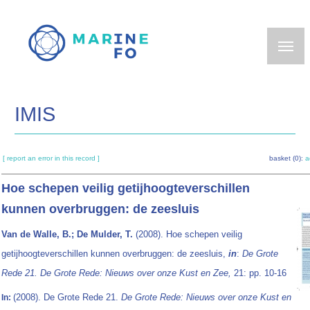
Skip
to
main
content
IMIS
[ report an error in this record ]
basket (0):
a
Hoe schepen veilig getijhoogteverschillen
kunnen overbruggen: de zeesluis
Van de Walle, B.; De Mulder, T.
(2008). Hoe schepen veilig
getijhoogteverschillen kunnen overbruggen: de zeesluis,
in
:
De Grote
Rede 21. De Grote Rede: Nieuws over onze Kust en Zee,
21: pp. 10-16
(2008). De Grote Rede 21.
De Grote Rede: Nieuws over onze Kust en
In: