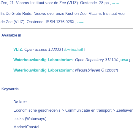
Zee
, 21. Vlaams Instituut voor de Zee (VLIZ): Oostende. 28 pp.,
more
De Grote Rede: Nieuws over onze Kust en Zee. Vlaams Instituut voor
In:
de Zee (VLIZ): Oostende. ISSN 1376-926X,
more
Available in
VLIZ
:
Open access 133833
[
download pdf
]
Waterbouwkundig Laboratorium
:
Open Repository 312194
[
OWA
]
Waterbouwkundig Laboratorium
:
Nieuwsbrieven G
[133857]
Keywords
De kust
Economische geschiedenis > Communicatie en transport > Zeehave
Locks (Waterways)
Marine/Coastal