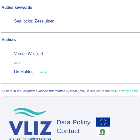
Author keywords
Sea locks; Zeesluizen
Authors
Van de Walle, B.
,
more
De Mulder, T.
,
more
All data in the
Integrated Marine Information System
(IMIS) is subject to the
VLIZ privacy policy
Data Policy
Footer
Contact