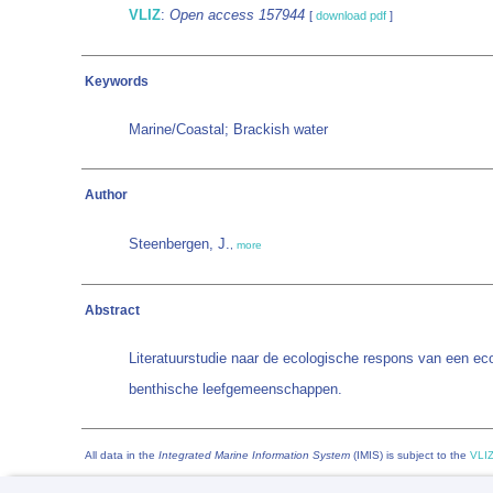
VLIZ
:
Open access 157944
[
download pdf
]
Keywords
Marine/Coastal; Brackish water
Author
Steenbergen, J.
,
more
Abstract
Literatuurstudie naar de ecologische respons van een eco
benthische leefgemeenschappen.
All data in the
Integrated Marine Information System
(IMIS) is subject to the
VLIZ