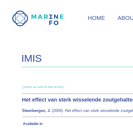
Skip
to
HOME
ABO
main
content
IMIS
[ report an error in this record ]
Het effect van sterk wisselende zoutgehalt
Steenbergen, J.
(2004). Het effect van sterk wisselende zoutge
Available in