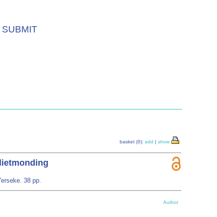
SUBMIT
basket (0):
add
|
show
vlietmonding
Yerseke. 38 pp.
Author