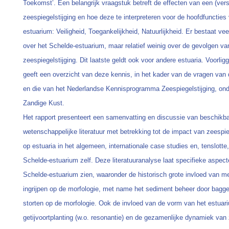
Toekomst’. Een belangrijk vraagstuk betreft de effecten van een (ver
zeespiegelstijging en hoe deze te interpreteren voor de hoofdfuncties
estuarium: Veiligheid, Toegankelijkheid, Natuurlijkheid. Er bestaat veel
over het Schelde-estuarium, maar relatief weinig over de gevolgen va
zeespiegelstijging. Dit laatste geldt ook voor andere estuaria. Voorlig
geeft een overzicht van deze kennis, in het kader van de vragen va
en die van het Nederlandse Kennisprogramma Zeespiegelstijging, ond
Zandige Kust.
Het rapport presenteert een samenvatting en discussie van beschikb
wetenschappelijke literatuur met betrekking tot de impact van zeespie
op estuaria in het algemeen, internationale case studies en, tenslotte,
Schelde-estuarium zelf. Deze literatuuranalyse laat specifieke aspec
Schelde-estuarium zien, waaronder de historisch grote invloed van me
ingrijpen op de morfologie, met name het sediment beheer door bagg
storten op de morfologie. Ook de invloed van de vorm van het estuar
getijvoortplanting (w.o. resonantie) en de gezamenlijke dynamiek van