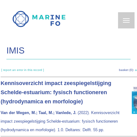
Skip
to
main
content
IMIS
[ report an error in this record ]
basket (0):
a
Kennisoverzicht impact zeespiegelstijging
Schelde-estuarium: fysisch functioneren
(hydrodynamica en morfologie)
Van der Wegen, M.; Taal, M.; Vanlede, J.
(2022). Kennisoverzicht
impact zeespiegelstijging Schelde-estuarium: fysisch functioneren
(hydrodynamica en morfologie). 1.0. Deltares: Delft. 55 pp.