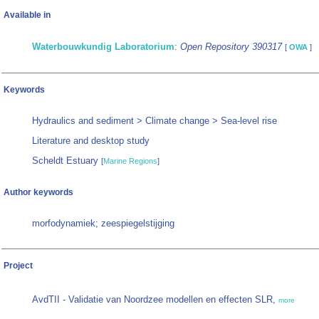
Available in
Waterbouwkundig Laboratorium
:
Open Repository 390317
[
OWA
]
Keywords
Hydraulics and sediment > Climate change > Sea-level rise
Literature and desktop study
Scheldt Estuary
[
Marine Regions
]
Author keywords
morfodynamiek; zeespiegelstijging
Project
AvdTII - Validatie van Noordzee modellen en effecten SLR,
more