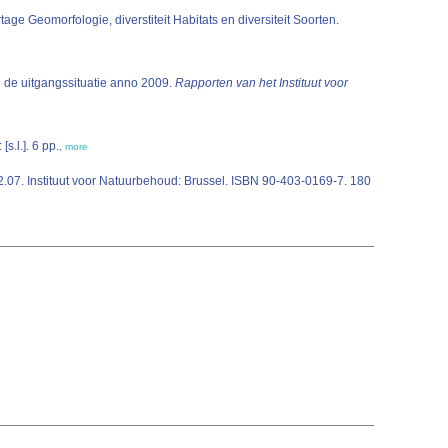
tage Geomorfologie, diverstiteit Habitats en diversiteit Soorten.
de uitgangssituatie anno 2009.
Rapporten van het Instituut voor
(2011). Verslag afstemming monitoring - Vegetatiekartering, november 2011. Vlaams Nederlandse Schelde Commissie (VNSC): [s.l.]. 6 pp.
,
more
2.07. Instituut voor Natuurbehoud: Brussel. ISBN 90-403-0169-7. 180