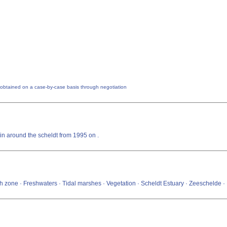
 obtained on a case-by-case basis through negotiation
in around the scheldt from 1995 on .
ish zone · Freshwaters · Tidal marshes · Vegetation · Scheldt Estuary · Zeeschelde ·