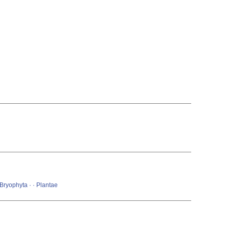
 Bryophyta ·
· Plantae