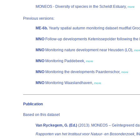
MONEOS - Diversity of species in the Scheldt Estuary,
more
Previous versions:
ME-6b.
Yearly spatial autumn monitoring dataset mudflat Gro
MNO
Follow-up developments Ketenissepolder following the le
MNO
Monitoring nature development near Heusden (LO),
mor
MNO
Monitoring Paddebeek,
more
MNO
Monitoring the developments Paardenschor,
more
MNO
Monitoring Waaslandhaven,
more
Publication
Based on this dataset
Van Ryckegem, G. (Ed.)
(2013). MONEOS – Geïntegreerd datara
Rapporten van het Instituut voor Natuur- en Bosonderzoek
, I