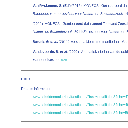
Van Ryckegem, G. (Ed.)
(2012). MONEOS –Geïntegreerd data
Rapporten van het Instituut voor Natuur- en Bosonderzoek
(2011). MONEOS –Geïntegreerd datarapport Toestand Zeesche
Natuur- en Bosonderzoek
Spronk, G.
et al.
Vandevoorde, B.
et al.
(2002). Vegetatiekartering van de po
+ appendices pp.
,
more
URLs
Dataset information:
www.scheldemonitor.be/datafiches/?task=detailfiche&fiche=4
www.scheldemonitor.be/datafiches/?task=detailfiche&fiche=4
www.scheldemonitor.be/datafiches/?task=detailfiche&fiche=5