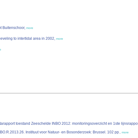
ot Buitenschoor,
more
veling to intertidal area in 2002,
more
e
pport toestand Zeeschelde INBO 2012: monitoringsoverzicht en 1ste lijnsrapportage
NBO.R.2013.26. Instituut voor Natuur- en Bosonderzoek: Brussel. 102 pp.
,
more