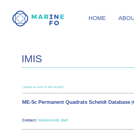
Skip
to
HOME
ABO
main
content
IMIS
[ report an error in this record ]
ME-5c
Permanent Quadrats Scheldt Database
[
Contact:
Vandevoorde, Bart