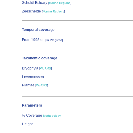
Scheldt Estuary
[
Marine Regions
]
Zeeschelde
[
Marine Regions
]
Temporal coverage
From 1995 on
[In Progress]
Taxonomic coverage
Bryophyta
[
WoRMS
]
Levermossen
Plantae
[
WoRMS
]
Parameters
% Coverage
Methodology
Height