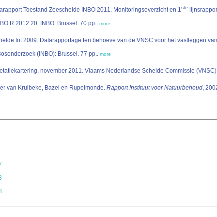
ste
rapport Toestand Zeeschelde INBO 2011. Monitoringsoverzicht en 1
lijnsrappor
, INBO.R.2012.20. INBO: Brussel. 70 pp.
,
more
lde tot 2009. Datarapportage ten behoeve van de VNSC voor het vastleggen van 
, 2011(8). Instituut voor Natuur- en Bosonderzoek (INBO): Brussel. 77 pp.
,
more
lder van Kruibeke, Bazel en Rupelmonde.
Rapport Instituut voor Natuurbehoud
, 200
7
8
8