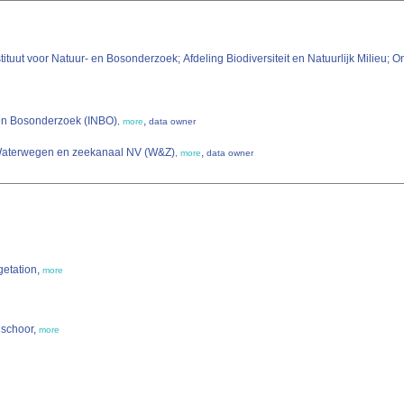
ituut voor Natuur- en Bosonderzoek; Afdeling Biodiversiteit en Natuurlijk Milieu;
 en Bosonderzoek (INBO)
,
,
more
data owner
 Waterwegen en zeekanaal NV (W&Z)
,
,
more
data owner
getation,
more
nschoor,
more