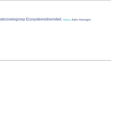
 Onderzoeksgroep Ecosysteemdiversiteit
,
,
more
data manager