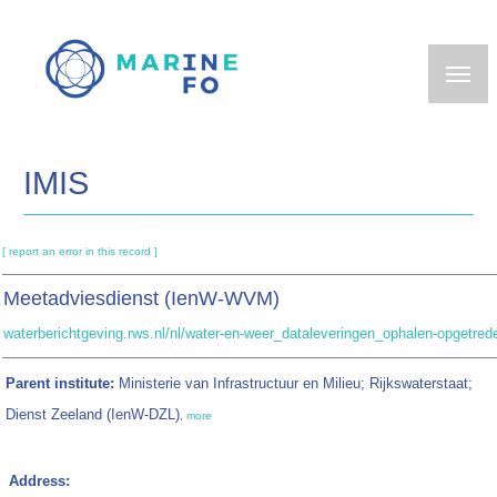
Skip
to
main
content
IMIS
[ report an error in this record ]
Meetadviesdienst (IenW-WVM)
waterberichtgeving.rws.nl/nl/water-en-weer_dataleveringen_ophalen-opgetred
Parent institute:
Ministerie van Infrastructuur en Milieu; Rijkswaterstaat;
Dienst Zeeland (IenW-DZL)
,
more
Address: