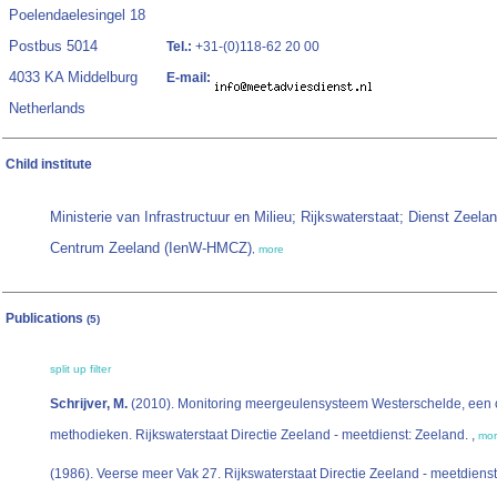
Poelendaelesingel 18
Postbus 5014
Tel.:
+31-(0)118-62 20 00
4033 KA Middelburg
E-mail:
Netherlands
Child institute
Ministerie van Infrastructuur en Milieu; Rijkswaterstaat; Dienst Zee
Centrum Zeeland (IenW-HMCZ)
,
more
Publications
(5)
split up
filter
Schrijver, M.
(2010). Monitoring meergeulensysteem Westerschelde, een o
methodieken. Rijkswaterstaat Directie Zeeland - meetdienst: Zeeland. ,
mo
(1986). Veerse meer Vak 27. Rijkswaterstaat Directie Zeeland - meetdienst: 