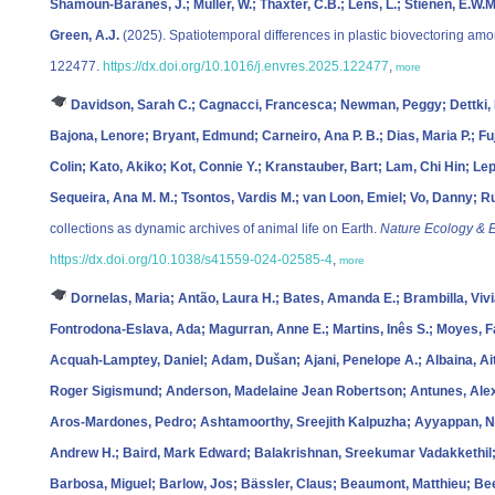
Shamoun-Baranes, J.; Müller, W.; Thaxter, C.B.; Lens, L.; Stienen, E.W.M.; 
Green, A.J.
(2025). Spatiotemporal differences in plastic biovectoring am
122477.
https://dx.doi.org/10.1016/j.envres.2025.122477
,
more
Davidson, Sarah C.; Cagnacci, Francesca; Newman, Peggy; Dettki, 
Bajona, Lenore; Bryant, Edmund; Carneiro, Ana P. B.; Dias, Maria P.; Fu
Colin; Kato, Akiko; Kot, Connie Y.; Kranstauber, Bart; Lam, Chi Hin; Le
Sequeira, Ana M. M.; Tsontos, Vardis M.; van Loon, Emiel; Vo, Danny; Ru
collections as dynamic archives of animal life on Earth.
Nature Ecology & E
https://dx.doi.org/10.1038/s41559-024-02585-4
,
more
Dornelas, Maria; Antão, Laura H.; Bates, Amanda E.; Brambilla, Viv
Fontrodona‐Eslava, Ada; Magurran, Anne E.; Martins, Inês S.; Moyes,
Acquah‐Lamptey, Daniel; Adam, Dušan; Ajani, Penelope A.; Albaina, Ai
Roger Sigismund; Anderson, Madelaine Jean Robertson; Antunes, Alexs
Aros‐Mardones, Pedro; Ashtamoorthy, Sreejith Kalpuzha; Ayyappan, Nar
Andrew H.; Baird, Mark Edward; Balakrishnan, Sreekumar Vadakkethil;
Barbosa, Miguel; Barlow, Jos; Bässler, Claus; Beaumont, Matthieu; Been