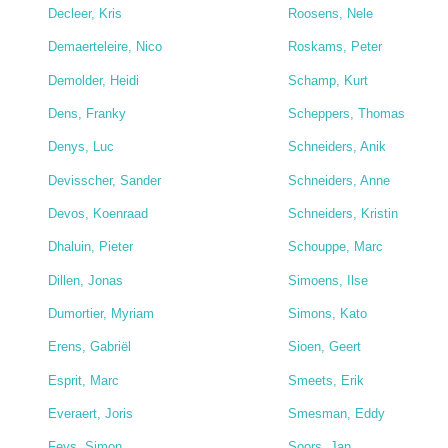
Decleer, Kris
Roosens, Nele
Demaerteleire, Nico
Roskams, Peter
Demolder, Heidi
Schamp, Kurt
Dens, Franky
Scheppers, Thomas
Denys, Luc
Schneiders, Anik
Devisscher, Sander
Schneiders, Anne
Devos, Koenraad
Schneiders, Kristin
Dhaluin, Pieter
Schouppe, Marc
Dillen, Jonas
Simoens, Ilse
Dumortier, Myriam
Simons, Kato
Erens, Gabriël
Sioen, Geert
Esprit, Marc
Smeets, Erik
Everaert, Joris
Smesman, Eddy
Feys, Simon
Soors, Jan