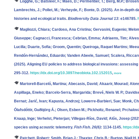
Logghe, G.; Batsleer, F.; Maes, D.; Permentier, T.; Berg, M.P.; Brose
Lambrechts, J.; Pollet, M.; Verheyde, F.; Bonte, D.
(2025). An in-depth d
histories and ecological traits.
Biodiversity Data Journal 13
: e146785.
Magliozzi, Chiara; Cardoso, Ana Cristina; Gervasini, Eugenio; Melone
Giuseppe; Cagnacci, Francesca; Cebrian, Emma; Adriaens, Tim; Alves, M
Lucilla; Duarte, Sofia; Groom, Quentin; Queiroga, Raquel Martins; Meeu
Rendón-Hernández, Eduardo; Vanden Abeele, Samuel; Scalera, Riccardo
(2025). Aligning EU policies to address biological invasions: assessin
295-312.
https://dx.doi.org/10.3897/neobiota.102.152015
,
more
Martorell‐Barceló, Martina; Abecasis, David; Akaarir, Mourad; Alo
Aspillaga, Eneko; Barcelo‐Serra, Margarida; Brevé, Niels W. P.; Davids
Bernat; Jarić, Ivan; Kapusta, Andrzej; Lowerre‐Barbieri, Sue; Monk, Chri
Ólafsdóttir, Guðbjörg Á.; Olsen, Esben M.; Pickholtz, Renanel; Prchalov
Knaap, Inge; Verhelst, Pieterjan; Villegas‐Ríos, David; Alós, Josep
(202
species using acoustic telemetry.
Fish Fish. 26(6)
: 1134-1145.
https://d
Patchett, Robert; Smith, Brian J.; Thaxter, Chris B.; Burton, Niall H. 