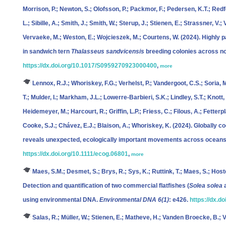
Morrison, P.; Newton, S.; Olofsson, P.; Packmor, F.; Pedersen, K.T.; Redfe
L.; Sibille, A.; Smith, J.; Smith, W.; Sterup, J.; Stienen, E.; Strassner, V
Vervaeke, M.; Weston, E.; Wojcieszek, M.; Courtens, W.
(2024). Highly 
in sandwich tern
Thalasseus sandvicensis
breeding colonies across n
https://dx.doi.org/10.1017/S0959270923000400
,
more
Lennox, R.J.; Whoriskey, F.G.; Verhelst, P.; Vandergoot, C.S.; Soria, 
T.; Mulder, I.; Markham, J.L.; Lowerre-Barbieri, S.K.; Lindley, S.T.; Knott
Heidemeyer, M.; Harcourt, R.; Griffin, L.P.; Friess, C.; Filous, A.; Fetterp
Cooke, S.J.; Chávez, E.J.; Blaison, A.; Whoriskey, K.
(2024). Globally c
reveals unexpected, ecologically important movements across oceans,
https://dx.doi.org/10.1111/ecog.06801
,
more
Maes, S.M.; Desmet, S.; Brys, R.; Sys, K.; Ruttink, T.; Maes, S.; Hos
Detection and quantification of two commercial flatfishes (
Solea solea
using environmental DNA.
Environmental DNA 6(1)
: e426.
https://dx.d
Salas, R.; Müller, W.; Stienen, E.; Matheve, H.; Vanden Broecke, B.; V