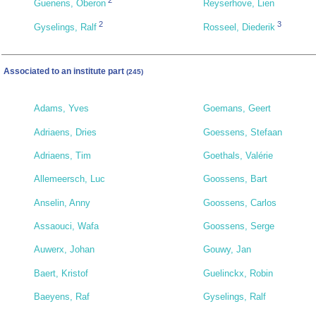
2
Guenens, Oberon
Reyserhove, Lien
2
3
Gyselings, Ralf
Rosseel, Diederik
Associated to an institute part
(245)
Adams, Yves
Goemans, Geert
Adriaens, Dries
Goessens, Stefaan
Adriaens, Tim
Goethals, Valérie
Allemeersch, Luc
Goossens, Bart
Anselin, Anny
Goossens, Carlos
Assaouci, Wafa
Goossens, Serge
Auwerx, Johan
Gouwy, Jan
Baert, Kristof
Guelinckx, Robin
Baeyens, Raf
Gyselings, Ralf