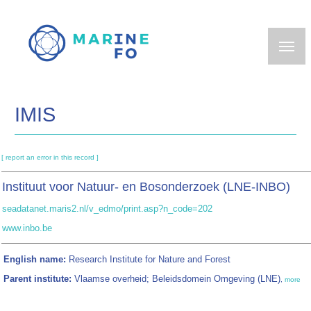
Skip
to
main
content
IMIS
[ report an error in this record ]
Instituut voor Natuur- en Bosonderzoek (LNE-INBO)
seadatanet.maris2.nl/v_edmo/print.asp?n_code=202
www.inbo.be
English name:
Research Institute for Nature and Forest
Parent institute:
Vlaamse overheid; Beleidsdomein Omgeving (LNE)
,
more