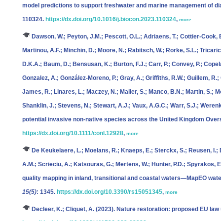
model predictions to support freshwater and marine management of d
110324.
https://dx.doi.org/10.1016/j.biocon.2023.110324
,
more
Dawson, W.; Peyton, J.M.; Pescott, O.L.; Adriaens, T.; Cottier-Cook, E
Martinou, A.F.; Minchin, D.; Moore, N.; Rabitsch, W.; Rorke, S.L.; Tricarico
D.K.A.; Baum, D.; Bensusan, K.; Burton, F.J.; Carr, P.; Convey, P.; Copela
Gonzalez, A.; González-Moreno, P.; Gray, A.; Griffiths, R.W.; Guillem, R
James, R.; Linares, L.; Maczey, N.; Mailer, S.; Manco, B.N.; Martin, S.;
Shanklin, J.; Stevens, N.; Stewart, A.J.; Vaux, A.G.C.; Warr, S.J.; Werenk
potential invasive non-native species across the United Kingdom Overs
https://dx.doi.org/10.1111/conl.12928
,
more
De Keukelaere, L.; Moelans, R.; Knaeps, E.; Sterckx, S.; Reusen, I.;
A.M.; Scrieciu, A.; Katsouras, G.; Mertens, W.; Hunter, P.D.; Spyrakos, E.
quality mapping in inland, transitional and coastal waters—MapEO wate
15(5)
: 1345.
https://dx.doi.org/10.3390/rs15051345
,
more
Decleer, K.; Cliquet, A.
(2023). Nature restoration: proposed EU law 