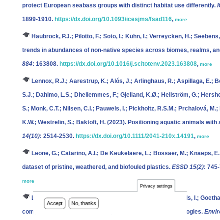
protect European seabass groups with distinct habitat use differently.
I
1899-1910.
https://dx.doi.org/10.1093/icesjms/fsad116
,
more
Haubrock, P.J.; Pilotto, F.; Soto, I.; Kühn, I.; Verreycken, H.; Seebens
trends in abundances of non-native species across biomes, realms, a
884
: 163808.
https://dx.doi.org/10.1016/j.scitotenv.2023.163808
,
more
Lennox, R.J.; Aarestrup, K.; Alós, J.; Arlinghaus, R.; Aspillaga, E.; 
S.J.; Dahlmo, L.S.; Dhellemmes, F.; Gjelland, K.Ø.; Hellström, G.; Hershey
S.; Monk, C.T.; Nilsen, C.I.; Pauwels, I.; Pickholtz, R.S.M.; Prchalová, M.;
K.W.; Westrelin, S.; Baktoft, H.
(2023). Positioning aquatic animals with
14(10)
: 2514-2530.
https://dx.doi.org/10.1111/2041-210x.14191
,
more
Leone, G.; Catarino, A.I.; De Keukelaere, L.; Bossaer, M.; Knaeps, E.
dataset of pristine, weathered, and biofouled plastics.
ESSD 15(2)
: 745
more
Privacy settings
Leone, G.; Moulaert, I.; Devriese, L.I.; Sandra, M.; Pauwels, I.; Goethal
Accept
No, thanks
comprehensive assessment of plastic remediation technologies.
Envir