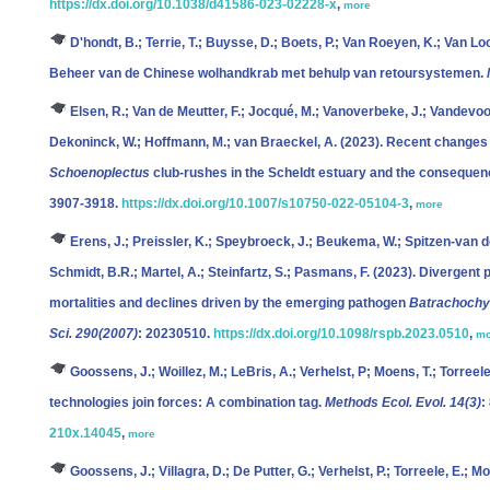
https://dx.doi.org/10.1038/d41586-023-02228-x
,
more
D'hondt, B.; Terrie, T.; Buysse, D.; Boets, P.; Van Roeyen, K.; Van Lo
Beheer van de Chinese wolhandkrab met behulp van retoursystemen.
Elsen, R.; Van de Meutter, F.; Jocqué, M.; Vanoverbeke, J.; Vandevo
Dekoninck, W.; Hoffmann, M.; van Braeckel, A.
(2023). Recent changes in
Schoenoplectus
club-rushes in the Scheldt estuary and the consequenc
3907-3918.
https://dx.doi.org/10.1007/s10750-022-05104-3
,
more
Erens, J.; Preissler, K.; Speybroeck, J.; Beukema, W.; Spitzen-van der 
Schmidt, B.R.; Martel, A.; Steinfartz, S.; Pasmans, F.
(2023). Divergent 
mortalities and declines driven by the emerging pathogen
Batrachochy
Sci. 290(2007)
: 20230510.
https://dx.doi.org/10.1098/rspb.2023.0510
,
mo
Goossens, J.; Woillez, M.; LeBris, A.; Verhelst, P; Moens, T.; Torreel
technologies join forces: A combination tag.
Methods Ecol. Evol. 14(3)
:
210x.14045
,
more
Goossens, J.; Villagra, D.; De Putter, G.; Verhelst, P.; Torreele, E.; M