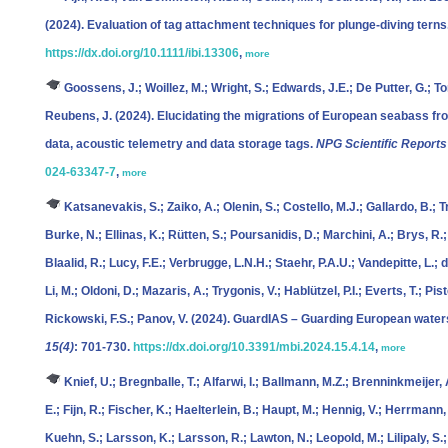
(2024). Evaluation of tag attachment techniques for plunge-diving terns
https://dx.doi.org/10.1111/ibi.13306
,
more
Goossens, J.; Woillez, M.; Wright, S.; Edwards, J.E.; De Putter, G.; To
Reubens, J.
(2024). Elucidating the migrations of European seabass f
data, acoustic telemetry and data storage tags.
NPG Scientific Reports
024-63347-7
,
more
Katsanevakis, S.; Zaiko, A.; Olenin, S.; Costello, M.J.; Gallardo, B.; Tr
Burke, N.; Ellinas, K.; Rütten, S.; Poursanidis, D.; Marchini, A.; Brys, 
Blaalid, R.; Lucy, F.E.; Verbrugge, L.N.H.; Staehr, P.A.U.; Vandepitte, L.; d
Li, M.; Oldoni, D.; Mazaris, A.; Trygonis, V.; Hablützel, P.I.; Everts, T.; P
Rickowski, F.S.; Panov, V.
(2024). GuardIAS – Guarding European waters
15(4)
: 701-730.
https://dx.doi.org/10.3391/mbi.2024.15.4.14
,
more
Knief, U.; Bregnballe, T.; Alfarwi, I.; Ballmann, M.Z.; Brenninkmeijer,
E.; Fijn, R.; Fischer, K.; Haelterlein, B.; Haupt, M.; Hennig, V.; Herrmann, 
Kuehn, S.; Larsson, K.; Larsson, R.; Lawton, N.; Leopold, M.; Lilipaly, S.