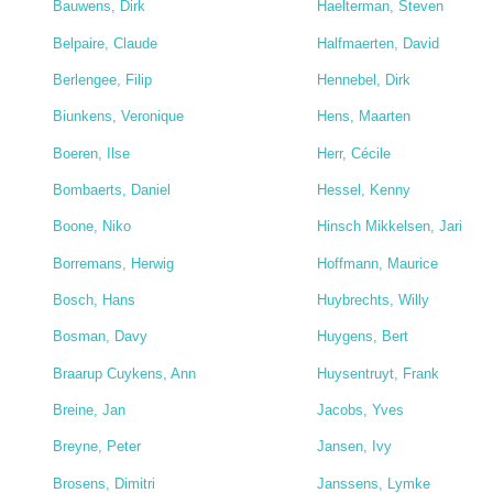
Bauwens, Dirk
Haelterman, Steven
Belpaire, Claude
Halfmaerten, David
Berlengee, Filip
Hennebel, Dirk
Biunkens, Veronique
Hens, Maarten
Boeren, Ilse
Herr, Cécile
Bombaerts, Daniel
Hessel, Kenny
Boone, Niko
Hinsch Mikkelsen, Jari
Borremans, Herwig
Hoffmann, Maurice
Bosch, Hans
Huybrechts, Willy
Bosman, Davy
Huygens, Bert
Braarup Cuykens, Ann
Huysentruyt, Frank
Breine, Jan
Jacobs, Yves
Breyne, Peter
Jansen, Ivy
Brosens, Dimitri
Janssens, Lymke