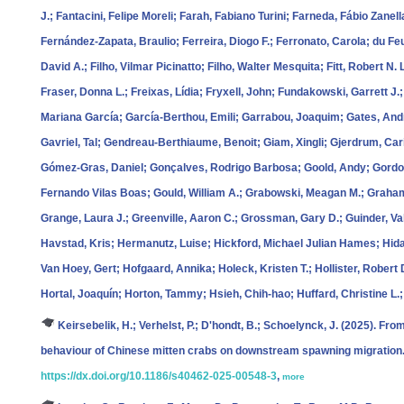
J.; Fantacini, Felipe Moreli; Farah, Fabiano Turini; Farneda, Fábio Zanell
Fernández‐Zapata, Braulio; Ferreira, Diogo F.; Ferronato, Carola; du Feu,
David A.; Filho, Vilmar Picinatto; Filho, Walter Mesquita; Fitt, Robert N. 
Fraser, Donna L.; Freixas, Lídia; Fryxell, John; Fundakowski, Garrett J.;
Mariana García; García‐Berthou, Emili; Garrabou, Joaquim; Gates, Andre
Gavriel, Tal; Gendreau‐Berthiaume, Benoit; Giam, Xingli; Gjerdrum, Ca
Gómez‐Gras, Daniel; Gonçalves, Rodrigo Barbosa; Goold, Andy; Gordo
Fernando Vilas Boas; Gould, William A.; Grabowski, Meagan M.; Graham,
Grange, Laura J.; Greenville, Aaron C.; Grossman, Gary D.; Guinder, Val
Havstad, Kris; Hermanutz, Luise; Hickford, Michael Julian Hames; Hida
Van Hoey, Gert; Hofgaard, Annika; Holeck, Kristen T.; Hollister, Rober
Hortal, Joaquín; Horton, Tammy; Hsieh, Chih‐hao; Huffard, Christine L.
Keirsebelik, H.; Verhelst, P.; D'hondt, B.; Schoelynck, J.
(2025). From
behaviour of Chinese mitten crabs on downstream spawning migration
https://dx.doi.org/10.1186/s40462-025-00548-3
,
more