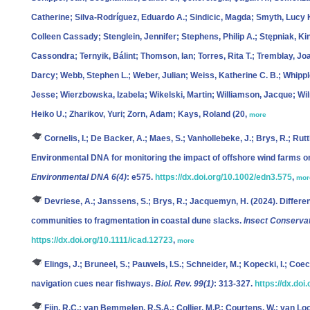
Catherine; Silva-Rodríguez, Eduardo A.; Sindicic, Magda; Smyth, Lucy K.
Colleen Cassady; Stenglein, Jennifer; Stephens, Philip A.; Stępniak, 
Cassondra; Ternyik, Bálint; Thomson, Ian; Torres, Rita T.; Tremblay, Jo
Darcy; Webb, Stephen L.; Weber, Julian; Weiss, Katherine C. B.; Whipple,
Jesse; Wierzbowska, Izabela; Wikelski, Martin; Williamson, Jacque; Wil
Heiko U.; Zharikov, Yuri; Zorn, Adam; Kays, Roland
(20,
more
Cornelis, I.; De Backer, A.; Maes, S.; Vanhollebeke, J.; Brys, R.; Rutt
Environmental DNA for monitoring the impact of offshore wind farms o
Environmental DNA 6(4)
: e575.
https://dx.doi.org/10.1002/edn3.575
,
mor
Devriese, A.; Janssens, S.; Brys, R.; Jacquemyn, H.
(2024). Differen
communities to fragmentation in coastal dune slacks.
Insect Conservat
https://dx.doi.org/10.1111/icad.12723
,
more
Elings, J.; Bruneel, S.; Pauwels, I.S.; Schneider, M.; Kopecki, I.; Coec
navigation cues near fishways.
Biol. Rev. 99(1)
: 313-327.
https://dx.doi
Fijn, R.C.; van Bemmelen, R.S.A.; Collier, M.P.; Courtens, W.; van L