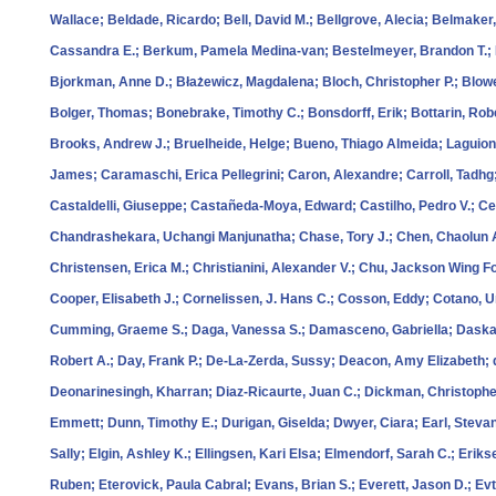
Wallace; Beldade, Ricardo; Bell, David M.; Bellgrove, Alecia; Belmaker
Cassandra E.; Berkum, Pamela Medina‐van; Bestelmeyer, Brandon T.; Be
Bjorkman, Anne D.; Błażewicz, Magdalena; Bloch, Christopher P.; Blowe
Bolger, Thomas; Bonebrake, Timothy C.; Bonsdorff, Erik; Bottarin, Rob
Brooks, Andrew J.; Bruelheide, Helge; Bueno, Thiago Almeida; Laguion
James; Caramaschi, Erica Pellegrini; Caron, Alexandre; Carroll, Tadhg
Castaldelli, Giuseppe; Castañeda‐Moya, Edward; Castilho, Pedro V.; Cec
Chandrashekara, Uchangi Manjunatha; Chase, Tory J.; Chen, Chaolun A
Christensen, Erica M.; Christianini, Alexander V.; Chu, Jackson Wing Fo
Cooper, Elisabeth J.; Cornelissen, J. Hans C.; Cosson, Eddy; Cotano, 
Cumming, Graeme S.; Daga, Vanessa S.; Damasceno, Gabriella; Daskalo
Robert A.; Day, Frank P.; De‐La‐Zerda, Sussy; Deacon, Amy Elizabeth; 
Deonarinesingh, Kharran; Diaz‐Ricaurte, Juan C.; Dickman, Christopher R
Emmett; Dunn, Timothy E.; Durigan, Giselda; Dwyer, Ciara; Earl, Stev
Sally; Elgin, Ashley K.; Ellingsen, Kari Elsa; Elmendorf, Sarah C.; Eriks
Ruben; Eterovick, Paula Cabral; Evans, Brian S.; Everett, Jason D.; Ev