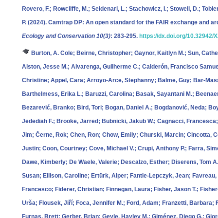
Rovero, F.; Rowcliffe, M.; Seidenari, L.; Stachowicz, I.; Stowell, D.; To
P.
(2024). Camtrap DP: An open standard for the FAIR exchange and arc
Ecology and Conservation 10(3)
: 283-295.
https://dx.doi.org/10.32942
Burton, A. Cole; Beirne, Christopher; Gaynor, Kaitlyn M.; Sun, Cathe
Alston, Jesse M.; Alvarenga, Guilherme C.; Calderón, Francisco Samue
Christine; Appel, Cara; Arroyo-Arce, Stephanny; Balme, Guy; Bar-Mass
Barthelmess, Erika L.; Baruzzi, Carolina; Basak, Sayantani M.; Beenaer
Bezarević, Branko; Bird, Tori; Bogan, Daniel A.; Bogdanović, Neda; B
Jedediah F.; Brooke, Jarred; Bubnicki, Jakub W.; Cagnacci, Francesca;
Jim; Černe, Rok; Chen, Ron; Chow, Emily; Churski, Marcin; Cincotta, C
Justin; Coon, Courtney; Cove, Michael V.; Crupi, Anthony P.; Farra, Si
Dawe, Kimberly; De Waele, Valerie; Descalzo, Esther; Diserens, Tom A.;
Susan; Ellison, Caroline; Ertürk, Alper; Fantle-Lepczyk, Jean; Favreau, J
Francesco; Fiderer, Christian; Finnegan, Laura; Fisher, Jason T.; Fisher-R
Urša; Flousek, Jiří; Foca, Jennifer M.; Ford, Adam; Franzetti, Barbara; 
Furnas, Brett; Gerber, Brian; Geyle, Hayley M.; Giménez, Diego G.; Gi