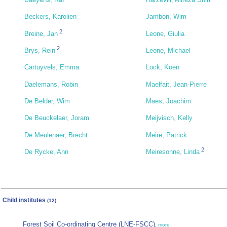
Beckers, Karolien
Jambon, Wim
2
Breine, Jan
Leone, Giulia
2
Brys, Rein
Leone, Michael
Cartuyvels, Emma
Lock, Koen
Daelemans, Robin
Maelfait, Jean-Pierre
De Belder, Wim
Maes, Joachim
De Beuckelaer, Joram
Meijvisch, Kelly
De Meulenaer, Brecht
Meire, Patrick
2
De Rycke, Ann
Meiresonne, Linda
Child institutes
(12)
Forest Soil Co-ordinating Centre (LNE-FSCC)
,
more