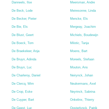
Danneels, Ilse
Meersman, Andre
De Beck, Lode
Meiresonne, Linda
De Becker, Pieter
Mencke, Els
De Bie, Els
Mergeay, Joachim
De Blust, Geert
Michiels, Boudewijn
De Boeck, Tom
Milotic, Tanja
De Braekeleer, Anja
Moens, Bart
De Bruyn, Adinda
Moreels, Stefaan
De Bruyn, Luc
Mouton, Ans
De Charleroy, Daniel
Neirynck, Johan
De Clercq, Wim
Neukermans, Axel
De Crop, Eske
Neyrinck, Sabrina
De Cuyper, Bart
Onkelinx, Thierry
De Geest, Luc
Oosterlynck, Patrik