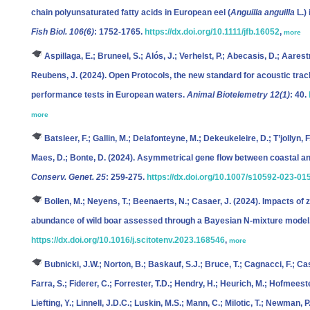
chain polyunsaturated fatty acids in European eel (
Anguilla anguilla
L.)
Fish Biol. 106(6)
: 1752-1765.
https://dx.doi.org/10.1111/jfb.16052
,
more
Aspillaga, E.; Bruneel, S.; Alós, J.; Verhelst, P.; Abecasis, D.; Aarest
Reubens, J.
(2024). Open Protocols, the new standard for acoustic track
performance tests in European waters.
Animal Biotelemetry 12(1)
: 40.
more
Batsleer, F.; Gallin, M.; Delafonteyne, M.; Dekeukeleire, D.; T’jollyn,
Maes, D.; Bonte, D.
(2024). Asymmetrical gene flow between coastal and
Conserv. Genet. 25
: 259-275.
https://dx.doi.org/10.1007/s10592-023-01
Bollen, M.; Neyens, T.; Beenaerts, N.; Casaer, J.
(2024). Impacts of 
abundance of wild boar assessed through a Bayesian N-mixture model
https://dx.doi.org/10.1016/j.scitotenv.2023.168546
,
more
Bubnicki, J.W.; Norton, B.; Baskauf, S.J.; Bruce, T.; Cagnacci, F.; Ca
Farra, S.; Fiderer, C.; Forrester, T.D.; Hendry, H.; Heurich, M.; Hofmeester
Liefting, Y.; Linnell, J.D.C.; Luskin, M.S.; Mann, C.; Milotic, T.; Newman, P.