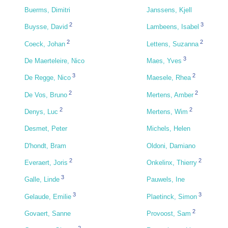
Buerms, Dimitri
Janssens, Kjell
2
3
Buysse, David
Lambeens, Isabel
2
2
Coeck, Johan
Lettens, Suzanna
3
De Maerteleire, Nico
Maes, Yves
3
2
De Regge, Nico
Maesele, Rhea
2
2
De Vos, Bruno
Mertens, Amber
2
2
Denys, Luc
Mertens, Wim
Desmet, Peter
Michels, Helen
D'hondt, Bram
Oldoni, Damiano
2
2
Everaert, Joris
Onkelinx, Thierry
3
Galle, Linde
Pauwels, Ine
3
3
Gelaude, Emilie
Plaetinck, Simon
2
Govaert, Sanne
Provoost, Sam