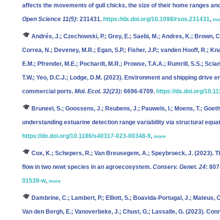
affects the movements of gull chicks, the size of their home ranges an
Open Science 11(5)
: 231431.
https://dx.doi.org/10.1098/rsos.231431
,
mo
Andrés, J.; Czechowski, P.; Grey, E.; Saebi, M.; Andres, K.; Brown, C.
Correa, N.; Deveney, M.R.; Egan, S.P.; Fisher, J.P.; vanden Hooff, R.; Kn
E.M.; Pfrender, M.E.; Pochardt, M.R.; Prowse, T.A.A.; Rumrill, S.S.; Sciann
T.W.; Yeo, D.C.J.; Lodge, D.M.
(2023). Environment and shipping drive 
commercial ports.
Mol. Ecol. 32(23)
: 6696-6709.
https://dx.doi.org/10.
Bruneel, S.; Goossens, J.; Reubens, J.; Pauwels, I.; Moens, T.; Goethal
understanding estuarine detection range variability via structural equ
https://dx.doi.org/10.1186/s40317-023-00348-9
,
more
Cox, K.; Schepers, R.; Van Breusegem, A.; Speybroeck, J.
(2023). T
flow in two newt species in an agroecosystem.
Conserv. Genet. 24
: 80
01539-w
,
more
Dambrine, C.; Lambert, P.; Elliott, S.; Boavida-Portugal, J.; Mateus, C
Van den Bergh, E.; Vanoverbeke, J.; Chust, G.; Lassalle, G.
(2023). Conne