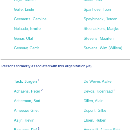
Galle, Linde
Spanhove, Toon
Geeraerts, Caroline
Speybroeck, Jeroen
Gelaude, Emilie
Steenackers, Marijke
Genar, Olaf
Stevens, Maarten
Genouw, Gerrit
Stevens, Wim (Willem)
Persons formerly associated with this organization
(46)
1
Tack, Jurgen
De Wever, Aaike
2
2
Adriaens, Peter
Devos, Koenraad
Aelterman, Bart
Dillen, Alain
Ameeuw, Griet
Dupont, Silke
Azijn, Kevin
Elsen, Ruben
3
Baeyens, Raf
Harzevili, Alireza Shiri