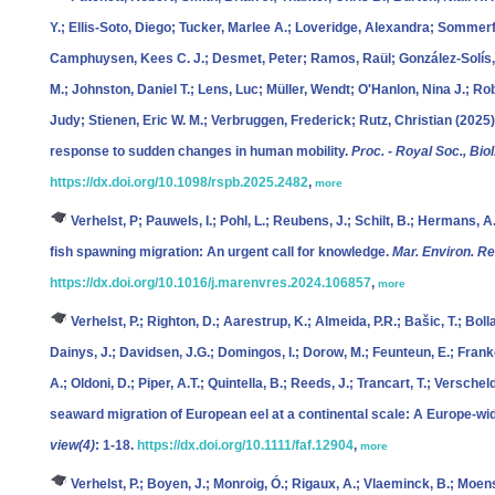
Y.; Ellis-Soto, Diego; Tucker, Marlee A.; Loveridge, Alexandra; Sommerfe
Camphuysen, Kees C. J.; Desmet, Peter; Ramos, Raül; González-Solís,
M.; Johnston, Daniel T.; Lens, Luc; Müller, Wendt; O'Hanlon, Nina J.; R
Judy; Stienen, Eric W. M.; Verbruggen, Frederick; Rutz, Christian
(2025).
response to sudden changes in human mobility.
Proc. - Royal Soc., Biol
https://dx.doi.org/10.1098/rspb.2025.2482
,
more
Verhelst, P; Pauwels, I.; Pohl, L.; Reubens, J.; Schilt, B.; Hermans, A
fish spawning migration: An urgent call for knowledge.
Mar. Environ. Re
https://dx.doi.org/10.1016/j.marenvres.2024.106857
,
more
Verhelst, P.; Righton, D.; Aarestrup, K.; Almeida, P.R.; Bašic, T.; Bolla
Dainys, J.; Davidsen, J.G.; Domingos, I.; Dorow, M.; Feunteun, E.; Franko
A.; Oldoni, D.; Piper, A.T.; Quintella, B.; Reeds, J.; Trancart, T.; Verschel
seaward migration of European eel at a continental scale: A Europe‐wi
view(4)
: 1-18.
https://dx.doi.org/10.1111/faf.12904
,
more
Verhelst, P.; Boyen, J.; Monroig, Ó.; Rigaux, A.; Vlaeminck, B.; Moens