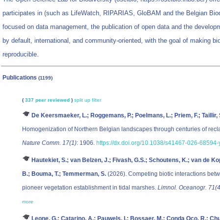
participates in (such as LifeWatch, RIPARIAS, GloBAM and the Belgian Biodi
focused on data management, the publication of open data and the developm
by default, international, and community-oriented, with the goal of making bi
reproducible.
Publications
(1199)
(
337 peer reviewed
)
split up
filter
De Keersmaeker, L.; Roggemans, P.; Poelmans, L.; Priem, F.; Taillir,
Homogenization of Northern Belgian landscapes through centuries of reclama
Nature Comm. 17(1)
: 1906.
https://dx.doi.org/10.1038/s41467-026-68594-
Hautekiet, S.; van Belzen, J.; Fivash, G.S.; Schoutens, K.; van de K
B.; Bouma, T.; Temmerman, S.
(2026). Competing biotic interactions be
pioneer vegetation establishment in tidal marshes.
Limnol. Oceanogr. 71(4
more
Leone, G.; Catarino, A.; Pauwels, I.; Bossaer, M.; Conda Oco, R.; Chu, 