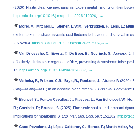
(2026). Plastic clean-up mechanisms: Experimental insights on their bycat
https://dx.doi.org/10.1016/j.marpolbul.2026.119326
,
more
Morel, M.; Mitchell, L.; Stienen, E.W.M.; Verbruggen, F.; Lens, L.; Mülle
exploratory traits shape juvenile post-fledging behaviour and survival in gu
20252904.
https://dx.doi.org/10.1098/rspb.2025.2904
,
more
Van Driessche, C.; Everts, T.; De Beer, B.; Neyrinck, S.; Auwerx, J.; 
effectively eliminates exogenous eDNA, preventing downstream false-posi
14.
https://dx.doi.org/10.1051/kmae/2026007
,
more
Verhelst, P.; Priester, C.R.; Brys, R.; Reubens, J.; Afonso, P.
(2026). 
(
Anguilla anguilla
L.) in an oceanic island stream.
J. Fish Biol. Early view
: 
Bruneel, S.; Ponton-Cevallos, J.; Riascos, L.; Van Echelpoel, W.; H
R.; Goethals, P.; Bruneel, S.
(2025). Fine-scale spatial and temporal dyna
implications for monitoring.
J. Exp. Mar. Biol. Ecol. 587
: 152102.
https://dx
Cano-Povedano, J.; López-Calderón, C.; Hortas, F.; Martín-Vélez, V.;