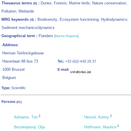
Thesaurus terms
:
Dunes; Forests; Marine birds; Nature conservation;
(6)
Pollution; Wetlands
MRG keywords
:
Biodiversity; Ecosystem functioning; Hydrodynamics;
(4)
Sediment mechanics/dynamics
Geographical term :
Flanders
[
Marine Regions
]
Address:
Herman Teirlinckgebouw
Havenlaan 88 bus 73
Tel.:
+32-(0)2-430 26 37
1000 Brussel
E-mail:
Belgium
Type:
Scientific
Persons
(51)
2
2
Adriaens, Tim
Hessel, Kenny
2
Bezdenjesnji, Olja
Hoffmann, Maurice