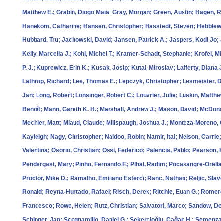
Matthew E.; Gräbin, Diogo Maia; Gray, Morgan; Green, Austin; Hagen,
Hanekom, Catharine; Hansen, Christopher; Hasstedt, Steven; Hebblewh
Hubbard, Tru; Jachowski, David; Jansen, Patrick A.; Jaspers, Kodi Jo; 
Kelly, Marcella J.; Kohl, Michel T.; Kramer-Schadt, Stephanie; Krofel, M
P. J.; Kuprewicz, Erin K.; Kusak, Josip; Kutal, Miroslav; Lafferty, Dia
Lathrop, Richard; Lee, Thomas E.; Lepczyk, Christopher; Lesmeister, Da
Jan; Long, Robert; Lonsinger, Robert C.; Louvrier, Julie; Luskin, Matt
Benoît; Mann, Gareth K. H.; Marshall, Andrew J.; Mason, David; McDona
Mechler, Matt; Miaud, Claude; Millspaugh, Joshua J.; Monteza-Moreno, C
Kayleigh; Nagy, Christopher; Naidoo, Robin; Namir, Itai; Nelson, Carrie;
Valentina; Osorio, Christian; Ossi, Federico; Palencia, Pablo; Pearson, 
Pendergast, Mary; Pinho, Fernando F.; Plhal, Radim; Pocasangre-Orellan
Proctor, Mike D.; Ramalho, Emiliano Esterci; Ranc, Nathan; Reljic, Sla
Ronald; Reyna-Hurtado, Rafael; Risch, Derek; Ritchie, Euan G.; Romer
Francesco; Rowe, Helen; Rutz, Christian; Salvatori, Marco; Sandow, De
Schipper, Jan; Scognamillo, Daniel G.; Şekercioğlu, Çağan H.; Semenzat