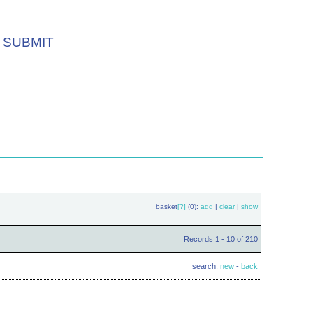
SUBMIT
basket
[?]
(0):
add
|
clear
|
show
Records 1 - 10 of 210
search:
new
-
back