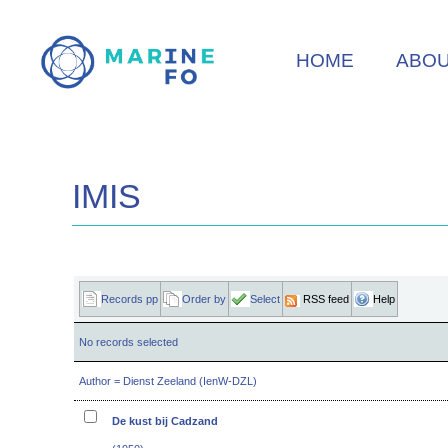
Skip
to
HOME
ABO
main
content
IMIS
Records pp
Order by
Select
RSS feed
Help
No records selected
Author = Dienst Zeeland (IenW-DZL)
De kust bij Cadzand