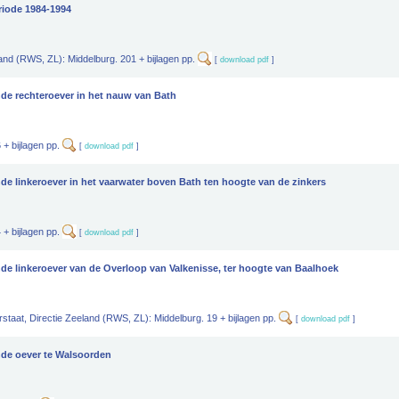
riode 1984-1994
land (RWS, ZL): Middelburg. 201 + bijlagen pp.
[
download pdf
]
de rechteroever in het nauw van Bath
 + bijlagen pp.
[
download pdf
]
e linkeroever in het vaarwater boven Bath ten hoogte van de zinkers
 + bijlagen pp.
[
download pdf
]
e linkeroever van de Overloop van Valkenisse, ter hoogte van Baalhoek
rstaat, Directie Zeeland (RWS, ZL): Middelburg. 19 + bijlagen pp.
[
download pdf
]
nde oever te Walsoorden