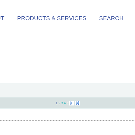
UT
PRODUCTS & SERVICES
SEARCH
1
2
3
4
5