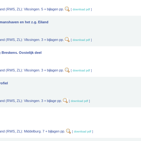
and (RWS, ZL): Vlissingen. 5 + bijlagen pp.
[
download pdf
]
pmanshaven en het z.g. Eiland
and (RWS, ZL): Vlissingen. 3 + bijlagen pp.
[
download pdf
]
Breskens. Oostelijk deel
and (RWS, ZL): Vlissingen. 3 + bijlagen pp.
[
download pdf
]
ofiel
and (RWS, ZL): Vlissingen. 3 + bijlage pp.
[
download pdf
]
land (RWS, ZL): Middelburg. 7 + bijlagen pp.
[
download pdf
]