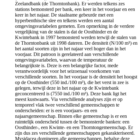
Zeelandbank (de Thorntonbank). Er werden telkens zes
stations bemonsterd per bank, een keer in het voorjaar en een
keer in het najaar. De staalname gebeurde met een
hyperbenthische slee en telkens werden een aantal
omgevingsvariabelen gemeten. Een opmerking in de verdere
vergelijking van de stalen is dat de Oosthinder en de
Kwintebank in 1997 bemonsterd werden terwijl de stalen van
de Thorntonbank uit 1998 dateren. De densiteit (N/100 m³) en
het aantal soorten zijn in het najaar veel hoger dan in het
voorjaar. Dit patroon is gerelateerd aan verschillende
omgevingsvariabelen, waarvan de temperatuur de
belangrijkste is. Deze is een belangrijke factor, mede
verantwoordelijk voor het seizoenaal voorkomen van
verschillende soorten. In het voorjaar is de densiteit het hoogst
op de Oosthinder (550 ind./100 m³), die het verst in zee is
gelegen, terwijl deze in het najaar op de Kwintebank
geconcentreerd is (7550 ind./100 m³). Deze bank ligt het
meest kustwaarts. Via verschillende analyses zijn er op
temporeel vlak twee verschillend gemeenschappen te
onderscheiden: er is een voorjaars- en een
najaarsgemeenschap. Binnen elke gemeenschap is er een
ruimtelijk onderscheid tussen de bemonsterde banken: een
Oosthinder-, een Kwinte- en een Thorntongemeenschap. Er
zijn dus zes verschillende gemeenschappen gekarakteriseerd.
Mysidacea domineren alle gemeenschappen, behalve deze