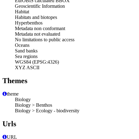
EurOBIS calculated BBOX
Geoscientific Information
Habitat
Habitats and biotopes
Hyperbenthos
Metadata non conformant
Metadata not evaluated
No limitations to public access
Oceans
Sand banks
Sea regions
WGS84 (EPSG:4326)
XYZ ASCII
Themes
theme
Biology
Biology > Benthos
Biology > Ecology - biodiversity
Urls
URL