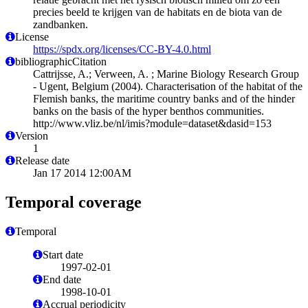
precies beeld te krijgen van de habitats en de biota van de
zandbanken.
License
https://spdx.org/licenses/CC-BY-4.0.html
bibliographicCitation
Cattrijsse, A.; Verween, A. ; Marine Biology Research Group
- Ugent, Belgium (2004). Characterisation of the habitat of the
Flemish banks, the maritime country banks and of the hinder
banks on the basis of the hyper benthos communities.
http://www.vliz.be/nl/imis?module=dataset&dasid=153
Version
1
Release date
Jan 17 2014 12:00AM
Temporal coverage
Temporal
Start date
1997-02-01
End date
1998-10-01
Accrual periodicity