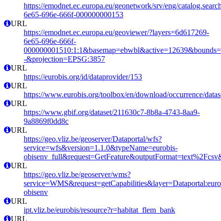
https://emodnet.ec.europa.eu/geonetwork/srv/eng/catalog.sear
6e65-696e-666f-000000000153
URL
https://emodnet.ec.europa.eu/geoviewer/?layers=6d617269-
6e65-696e-666f-
000000001510:1:1&basemap=ebwbl&active=12639&bounds=-12
-&projection=EPSG:3857
URL
https://eurobis.org/id/dataprovider/153
URL
https://www.eurobis.org/toolbox/en/download/occurrence/datas
URL
https://www.gbif.org/dataset/211630c7-8b8a-4743-8aa9-
9a8869f0dd8c
URL
https://geo.vliz.be/geoserver/Dataportal/wfs?
service=wfs&version=1.1.0&typeName=eurobis-
obisenv_full&request=GetFeature&outputFormat=text%2Fcs
URL
https://geo.vliz.be/geoserver/wms?
service=WMS&request=getCapabilities&layer=Dataportal:eurob
obisenv
URL
ipt.vliz.be/eurobis/resource?r=habitat_flem_bank
URL