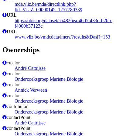
mda.vliz.be/mda/directlink.php?
fid=VLIZ_00000145_1257780339
URL
https://obis.org/dataset/554826ea-46d5-433d-b2bb-
f4000b37123c
URL
www.vliz.be/vmdcdata/imers/?results&Das[]=153
Ownerships
creator
André Cattrijsse
creator
Onderzoeksgroep Mariene Biologie
creator
Annick Verween
creator
Onderzoeksgroep Mariene Biologie
contributor
Onderzoeksgroep Mariene Biologie
contactPoint
André Cattrijsse
contactPoint
Onderzoeksgroep Mariene Biologie