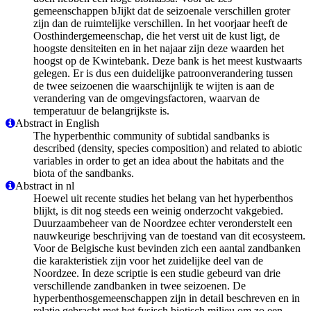
gemeenschappen bJijkt dat de seizoenale verschillen groter
zijn dan de ruimtelijke verschillen. In het voorjaar heeft de
Oosthindergemeenschap, die het verst uit de kust ligt, de
hoogste densiteiten en in het najaar zijn deze waarden het
hoogst op de Kwintebank. Deze bank is het meest kustwaarts
gelegen. Er is dus een duidelijke patroonverandering tussen
de twee seizoenen die waarschijnlijk te wijten is aan de
verandering van de omgevingsfactoren, waarvan de
temperatuur de belangrijkste is.
Abstract in English
The hyperbenthic community of subtidal sandbanks is
described (density, species composition) and related to abiotic
variables in order to get an idea about the habitats and the
biota of the sandbanks.
Abstract in nl
Hoewel uit recente studies het belang van het hyperbenthos
blijkt, is dit nog steeds een weinig onderzocht vakgebied.
Duurzaambeheer van de Noordzee echter veronderstelt een
nauwkeurige beschrijving van de toestand van dit ecosysteem.
Voor de Belgische kust bevinden zich een aantal zandbanken
die karakteristiek zijn voor het zuidelijke deel van de
Noordzee. In deze scriptie is een studie gebeurd van drie
verschillende zandbanken in twee seizoenen. De
hyperbenthosgemeenschappen zijn in detail beschreven en in
relatie gebracht met het fysisch biotisch milieu om zo een