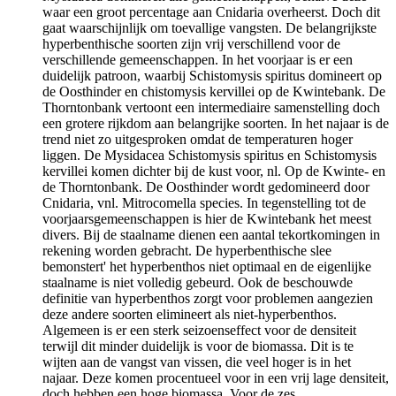
waar een groot percentage aan Cnidaria overheerst. Doch dit
gaat waarschijnlijk om toevallige vangsten. De belangrijkste
hyperbenthische soorten zijn vrij verschillend voor de
verschillende gemeenschappen. In het voorjaar is er een
duidelijk patroon, waarbij Schistomysis spiritus domineert op
de Oosthinder en chistomysis kervillei op de Kwintebank. De
Thorntonbank vertoont een intermediaire samenstelling doch
een grotere rijkdom aan belangrijke soorten. In het najaar is de
trend niet zo uitgesproken omdat de temperaturen hoger
liggen. De Mysidacea Schistomysis spiritus en Schistomysis
kervillei komen dichter bij de kust voor, nl. Op de Kwinte- en
de Thorntonbank. De Oosthinder wordt gedomineerd door
Cnidaria, vnl. Mitrocomella species. In tegenstelling tot de
voorjaarsgemeenschappen is hier de Kwintebank het meest
divers. Bij de staalname dienen een aantal tekortkomingen in
rekening worden gebracht. De hyperbenthische slee
bemonstert' het hyperbenthos niet optimaal en de eigenlijke
staalname is niet volledig gebeurd. Ook de beschouwde
definitie van hyperbenthos zorgt voor problemen aangezien
deze andere soorten elimineert als niet-hyperbenthos.
Algemeen is er een sterk seizoenseffect voor de densiteit
terwijl dit minder duidelijk is voor de biomassa. Dit is te
wijten aan de vangst van vissen, die veel hoger is in het
najaar. Deze komen procentueel voor in een vrij lage densiteit,
doch hebben een hoge biomassa. Voor de zes