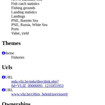
Fish catch statistics
Fishing grounds
Landing statistics
Landings
PNE, Barents Sea
PNE, Russia, White Sea
Ports
Value, yield
Themes
theme
Fisheries
Urls
URL
mda.vliz.be/mda/directlink.php?
fid=VLIZ_00000091_1231851953
URL
www.vliz.be/cijfers_beleid/zeevisserij/
Ownerships