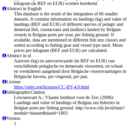
kilogram (in BEF en EUR) worden berekend.
Abstract in English
This database is the result of the integration of 66 smaller
datasets. It contains information on landings (kg) and value of
landings (BEF and EUR) of different species of pelagic and
demersal fish, crustaceans and molluscs landed by Belgian
vessels in Belgian ports per year, per fishing ground. If
available, data are mentioned in different fish size classes and
sorted according to fishing gear and vessel type used. Mean
prices per kilogram (BEF and EUR) are calculated.
Abstract in nl
Aanvoer (kg) en aanvoerwaarde (in BEF en EUR) van
verschillende pelagische en demersale vissoorten, en schaal-
en weekdieren aangeland door Belgische vissersvaartuigen in
Belgische havens, per visgrond, per jaar.
License
https://spdx.org/licenses/CC-BY-4.0.html
bibliographicCitation
Lescrauwaet A.; Vlaams Instituut voor de Zee; (2008):
Landings and value of landings of Belgian sea fisheries in
Belgian ports per fishing ground. http://www.vliz.be/nl/imis?
module=dataset&dasid=1803
Version
1