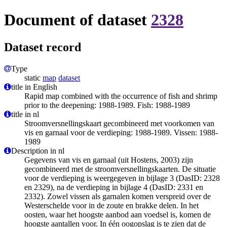
Document of dataset
2328
Dataset record
Type
static
map
dataset
title in English
Rapid map combined with the occurrence of fish and shrimp
prior to the deepening: 1988-1989. Fish: 1988-1989
title in nl
Stroomversnellingskaart gecombineerd met voorkomen van
vis en garnaal voor de verdieping: 1988-1989. Vissen: 1988-
1989
Description in nl
Gegevens van vis en garnaal (uit Hostens, 2003) zijn
gecombineerd met de stroomversnellingskaarten. De situatie
voor de verdieping is weergegeven in bijlage 3 (DasID: 2328
en 2329), na de verdieping in bijlage 4 (DasID: 2331 en
2332). Zowel vissen als garnalen komen verspreid over de
Westerschelde voor in de zoute en brakke delen. In het
oosten, waar het hoogste aanbod aan voedsel is, komen de
hoogste aantallen voor. In één oogopslag is te zien dat de