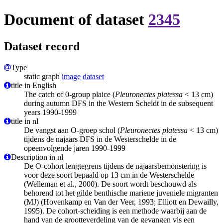
Document of dataset
2345
Dataset record
Type
static graph
image
dataset
title in English
The catch of 0-group plaice (
Pleuronectes platessa
< 13 cm)
during autumn DFS in the Western Scheldt in de subsequent
years 1990-1999
title in nl
De vangst aan O-groep schol (
Pleuronectes platessa
< 13 cm)
tijdens de najaars DFS in de Westerschelde in de
opeenvolgende jaren 1990-1999
Description in nl
De O-cohort lengtegrens tijdens de najaarsbemonstering is
voor deze soort bepaald op 13 cm in de Westerschelde
(Welleman et al., 2000). De soort wordt beschouwd als
behorend tot het gilde benthische mariene juveniele migranten
(MJ) (Hovenkamp en Van der Veer, 1993; Elliott en Dewailly,
1995). De cohort-scheiding is een methode waarbij aan de
hand van de grootteverdeling van de gevangen vis een