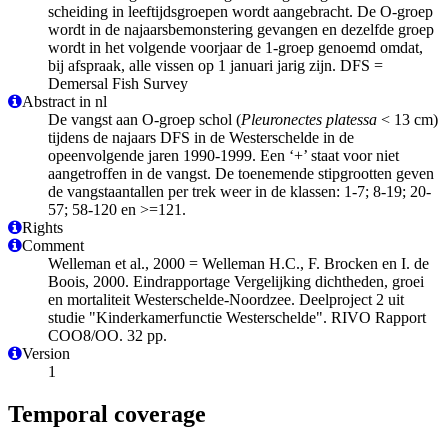
scheiding in leeftijdsgroepen wordt aangebracht. De O-groep
wordt in de najaarsbemonstering gevangen en dezelfde groep
wordt in het volgende voorjaar de 1-groep genoemd omdat,
bij afspraak, alle vissen op 1 januari jarig zijn. DFS =
Demersal Fish Survey
Abstract in nl
De vangst aan O-groep schol (
Pleuronectes platessa
< 13 cm)
tijdens de najaars DFS in de Westerschelde in de
opeenvolgende jaren 1990-1999. Een ‘+’ staat voor niet
aangetroffen in de vangst. De toenemende stipgrootten geven
de vangstaantallen per trek weer in de klassen: 1-7; 8-19; 20-
57; 58-120 en >=121.
Rights
Comment
Welleman et al., 2000 = Welleman H.C., F. Brocken en I. de
Boois, 2000. Eindrapportage Vergelijking dichtheden, groei
en mortaliteit Westerschelde-Noordzee. Deelproject 2 uit
studie "Kinderkamerfunctie Westerschelde". RIVO Rapport
COO8/OO. 32 pp.
Version
1
Temporal coverage