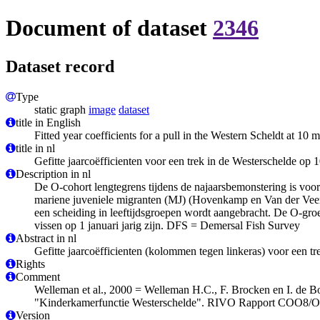
Document of dataset
2346
Dataset record
Type
static graph
image
dataset
title in English
Fitted year coefficients for a pull in the Western Scheldt at 1
title in nl
Gefitte jaarcoëfficienten voor een trek in de Westerschelde op
Description in nl
De O-cohort lengtegrens tijdens de najaarsbemonstering is voor
mariene juveniele migranten (MJ) (Hovenkamp en Van der Veer, 
een scheiding in leeftijdsgroepen wordt aangebracht. De O-gro
vissen op 1 januari jarig zijn. DFS = Demersal Fish Survey
Abstract in nl
Gefitte jaarcoëfficienten (kolommen tegen linkeras) voor een t
Rights
Comment
Welleman et al., 2000 = Welleman H.C., F. Brocken en I. de Boo
"Kinderkamerfunctie Westerschelde". RIVO Rapport COO8/O
Version