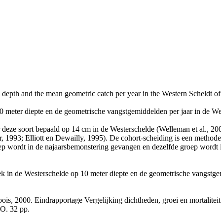
0 m depth and the mean geometric catch per year in the Western Scheldt o
 10 meter diepte en de geometrische vangstgemiddelden per jaar in de W
 deze soort bepaald op 14 cm in de Westerschelde (Welleman et al., 20
1993; Elliott en Dewailly, 1995). De cohort-scheiding is een methode
ep wordt in de najaarsbemonstering gevangen en dezelfde groep wordt i
rek in de Westerschelde op 10 meter diepte en de geometrische vangstgem
is, 2000. Eindrapportage Vergelijking dichtheden, groei en mortaliteit
O. 32 pp.