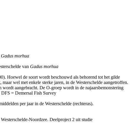
f
Gadus morhua
esterschelde van
Gadus morhua
00). Hoewel de soort wordt beschouwd als behorend tot het gilde
maar wel met enkele sterke jaren, in de Westerschelde aangetroffen.
pen wordt aangebracht. De O-groep wordt in de najaarsbemonstering
jn. DFS = Demersal Fish Survey
iddelden per jaar in de Westerschelde (rechteras).
 Westerschelde-Noordzee. Deelproject 2 uit studie