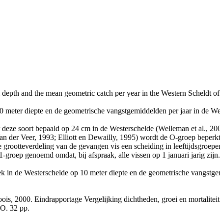
0 m depth and the mean geometric catch per year in the Western Scheldt o
 10 meter diepte en de geometrische vangstgemiddelden per jaar in de W
r deze soort bepaald op 24 cm in de Westerschelde (Welleman et al., 20
der Veer, 1993; Elliott en Dewailly, 1995) wordt de O-groep beperkt, 
 grootteverdeling van de gevangen vis een scheiding in leeftijdsgroe
1-groep genoemd omdat, bij afspraak, alle vissen op 1 januari jarig zi
rek in de Westerschelde op 10 meter diepte en de geometrische vangstgem
is, 2000. Eindrapportage Vergelijking dichtheden, groei en mortaliteit
O. 32 pp.