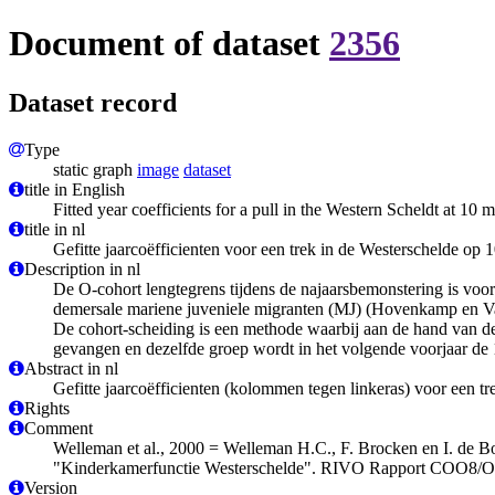
Document of dataset
2356
Dataset record
Type
static graph
image
dataset
title in English
Fitted year coefficients for a pull in the Western Scheldt at 1
title in nl
Gefitte jaarcoëfficienten voor een trek in de Westerschelde op
Description in nl
De O-cohort lengtegrens tijdens de najaarsbemonstering is voo
demersale mariene juveniele migranten (MJ) (Hovenkamp en Van 
De cohort-scheiding is een methode waarbij aan de hand van de
gevangen en dezelfde groep wordt in het volgende voorjaar de 
Abstract in nl
Gefitte jaarcoëfficienten (kolommen tegen linkeras) voor een t
Rights
Comment
Welleman et al., 2000 = Welleman H.C., F. Brocken en I. de Boo
"Kinderkamerfunctie Westerschelde". RIVO Rapport COO8/O
Version