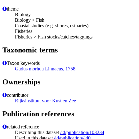
theme
Biology
Biology > Fish
Coastal studies (e.g. shores, estuaries)
Fisheries
Fisheries > Fish stocks/catches/taggings
Taxonomic terms
Taxon keywords
Gadus morhua Linnaeus, 1758
Ownerships
contributor
Rijksinstituut voor Kust en Zee
Publication references
related reference
Describing this dataset
/id/publication/103234
Used in this dataset
/id/publication/440