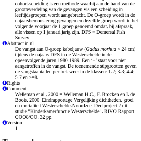
cohort-scheiding is een methode waarbij aan de hand van de
grootteverdeling van de gevangen vis een scheiding in
leeftijdsgroepen wordt aangebracht. De O-groep wordt in de
najaarsbemonstering gevangen en dezelfde groep wordt in het
volgende voorjaar de 1-groep genoemd omdat, bij afspraak,
alle vissen op 1 januari jarig zijn. DFS = Demersal Fish
Survey
Abstract in nl
De vangst aan O-groep kabeljauw (
Gadus morhua
< 24 cm)
tijdens de najaars DFS in de Westerschelde in de
opeenvolgende jaren 1980-1989. Een ‘+’ staat voor niet
aangetroffen in de vangst. De toenemende stipgrootten geven
de vangstaantallen per trek weer in de klassen: 1-2; 3-3; 4-4;
5-7 en >=8.
Rights
Comment
Welleman et al., 2000 = Welleman H.C., F. Brocken en I. de
Boois, 2000. Eindrapportage Vergelijking dichtheden, groei
en mortaliteit Westerschelde-Noordzee. Deelproject 2 uit
studie "Kinderkamerfunctie Westerschelde". RIVO Rapport
COO8/OO. 32 pp.
Version
1