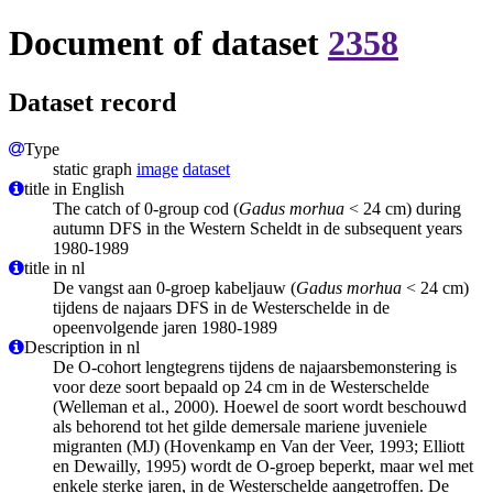
Document of dataset
2358
Dataset record
Type
static graph
image
dataset
title in English
The catch of 0-group cod (
Gadus morhua
< 24 cm) during
autumn DFS in the Western Scheldt in de subsequent years
1980-1989
title in nl
De vangst aan 0-groep kabeljauw (
Gadus morhua
< 24 cm)
tijdens de najaars DFS in de Westerschelde in de
opeenvolgende jaren 1980-1989
Description in nl
De O-cohort lengtegrens tijdens de najaarsbemonstering is
voor deze soort bepaald op 24 cm in de Westerschelde
(Welleman et al., 2000). Hoewel de soort wordt beschouwd
als behorend tot het gilde demersale mariene juveniele
migranten (MJ) (Hovenkamp en Van der Veer, 1993; Elliott
en Dewailly, 1995) wordt de O-groep beperkt, maar wel met
enkele sterke jaren, in de Westerschelde aangetroffen. De