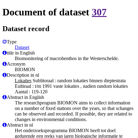
Document of dataset
307
Dataset record
Type
Dataset
title in English
Biomonitoring of macrobenthos in the Westerschelde.
Acronym
BIOMON
Description in nl
Lokaties
Sublitoraal : random lokaties binnen dieptestrata
Eultiraal : t/m 1991 vaste lokaties , nadien random lokaties
Aantal : 119-120
Abstract in English
The researchprogram BIOMON aims to collect information
on a number of fixed stations over the years, so that schanges
can be observed and recorded. If possible, they are related to
changes in environmental conditions.
Abstract in nl
Het onderzoeksprogramma BIOMON heeft tot doel
gedurende een reeks van jaren biologische informatie te