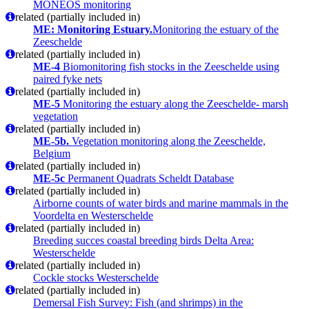
MONEOS monitoring
related (partially included in)
ME: Monitoring Estuary.
Monitoring the estuary of the
Zeeschelde
related (partially included in)
ME-4
Biomonitoring fish stocks in the Zeeschelde using
paired fyke nets
related (partially included in)
ME-5
Monitoring the estuary along the Zeeschelde- marsh
vegetation
related (partially included in)
ME-5b.
Vegetation monitoring along the Zeeschelde,
Belgium
related (partially included in)
ME-5c
Permanent Quadrats Scheldt Database
related (partially included in)
Airborne counts of water birds and marine mammals in the
Voordelta en Westerschelde
related (partially included in)
Breeding succes coastal breeding birds Delta Area:
Westerschelde
related (partially included in)
Cockle stocks Westerschelde
related (partially included in)
Demersal Fish Survey: Fish (and shrimps) in the