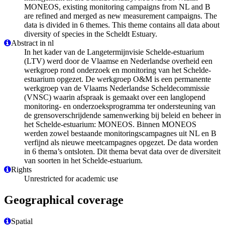
MONEOS, existing monitoring campaigns from NL and B
are refined and merged as new measurement campaigns. The
data is divided in 6 themes. This theme contains all data about
diversity of species in the Scheldt Estuary.
Abstract in nl
In het kader van de Langetermijnvisie Schelde-estuarium
(LTV) werd door de Vlaamse en Nederlandse overheid een
werkgroep rond onderzoek en monitoring van het Schelde-
estuarium opgezet. De werkgroep O&M is een permanente
werkgroep van de Vlaams Nederlandse Scheldecommissie
(VNSC) waarin afspraak is gemaakt over een langlopend
monitoring- en onderzoeksprogramma ter ondersteuning van
de grensoverschrijdende samenwerking bij beleid en beheer in
het Schelde-estuarium: MONEOS. Binnen MONEOS
werden zowel bestaande monitoringscampagnes uit NL en B
verfijnd als nieuwe meetcampagnes opgezet. De data worden
in 6 thema’s ontsloten. Dit thema bevat data over de diversiteit
van soorten in het Schelde-estuarium.
Rights
Unrestricted for academic use
Geographical coverage
Spatial