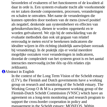
beoordelen of evalueren of het functioneren of de kwaliteit al
daar in orde is. Een systeem evaluatie tracht alle voorkomende
en ter zaken doende componenten, processen, veranderingen
en schalen te omvatten. Met name de veranderingen die
kunnen optreden door toedoen van de mens (zowel positief
als negatief, denkende aan systeembeheer en effecten van
gebruikersfuncties), dienen te worden opgemerkt en te
worden geëvalueerd. We zijn bij de ontwikkeling van de
evaluatie methodiek dan ook uit gegaan van relatief
eenvoudig te meten en/of te berekenen indicatoren die
idealiter wijzen in één richting (duidelijk aanwijsbare oorzaak
bij verandering). In de praktijk zijn er veelal meerdere
mogelijke oorzaken voor veranderingen in indicatoren,
doordat de complexiteit van het systeem groot is en het aantal
interacties meervoudig (echte één op één relaties zijn
zeldzaam).
Abstract in English
In the context of the Long Term Vision of the Scheldt estuary
(LTV), the Flemish and Dutch governments have a working
group on research and monitoring of the Scheldt estuary. The
Working Group O & M is a permanent working group of the
Flemish-Dutch Scheldt Commission (VNSC) which have an
agreement ​​on a long-term monitoring and research program to
support the cross-border cooperation in policy and
management in the Scheldt estuary: MONEOS. Within