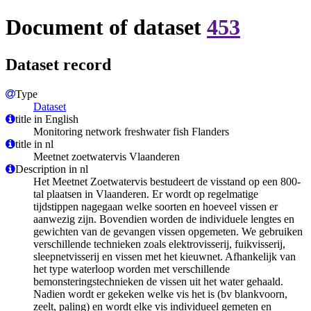
Document of dataset
453
Dataset record
Type
Dataset
title in English
Monitoring network freshwater fish Flanders
title in nl
Meetnet zoetwatervis Vlaanderen
Description in nl
Het Meetnet Zoetwatervis bestudeert de visstand op een 800-
tal plaatsen in Vlaanderen. Er wordt op regelmatige
tijdstippen nagegaan welke soorten en hoeveel vissen er
aanwezig zijn. Bovendien worden de individuele lengtes en
gewichten van de gevangen vissen opgemeten. We gebruiken
verschillende technieken zoals elektrovisserij, fuikvisserij,
sleepnetvisserij en vissen met het kieuwnet. Afhankelijk van
het type waterloop worden met verschillende
bemonsteringstechnieken de vissen uit het water gehaald.
Nadien wordt er gekeken welke vis het is (bv blankvoorn,
zeelt, paling) en wordt elke vis individueel gemeten en