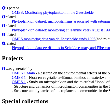
is part of
OMES: Monitoring phytoplankton in the Zeeschelde
related
Phytoplankton dataset: microorganisms associated with estuari
related
Phytoplankton dataset: monitoring at Hamme veer (August 1996
related
OMES monitoring data van de Zeeschelde sinds 1995
(had role:
related
Phytoplankton dataset: diatoms in Schelde estuary and Elbe es
Projects
was generated by
OMES 1 Main
- Research on the environmental effects of the
OMES 1
- Flora en vegetatie, avifauna, benthos en waterkwalit
OMES 1
- Study on microplankton and the microbial "loop" of
- Structure and dynamics of microplancton communities in the S
- Structure and dynamics of microplancton communities in the S
Special collections