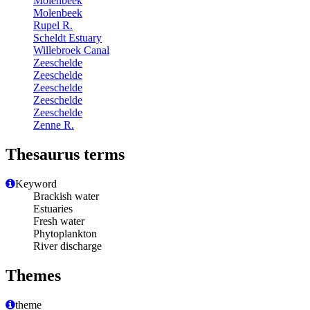
Molenbeek
Molenbeek
Rupel R.
Scheldt Estuary
Willebroek Canal
Zeeschelde
Zeeschelde
Zeeschelde
Zeeschelde
Zeeschelde
Zenne R.
Thesaurus terms
Keyword
Brackish water
Estuaries
Fresh water
Phytoplankton
River discharge
Themes
theme