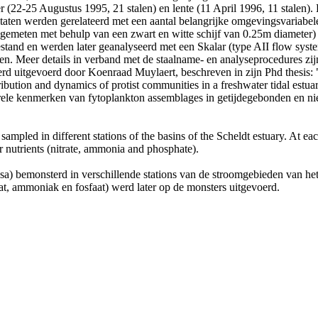
r (22-25 Augustus 1995, 21 stalen) en lente (11 April 1996, 11 stalen)
ltaten werden gerelateerd met een aantal belangrijke omgevingsvariab
emeten met behulp van een zwart en witte schijf van 0.25m diameter) we
tand en werden later geanalyseerd met een Skalar (type AII flow syste
Meer details in verband met de staalname- en analyseprocedures zijn
erd uitgevoerd door Koenraad Muylaert, beschreven in zijn Phd thesis:
ibution and dynamics of protist communities in a freshwater tidal estu
urele kenmerken van fytoplankton assemblages in getijdegebonden en ni
sampled in different stations of the basins of the Scheldt estuary. At e
 nutrients (nitrate, ammonia and phosphate).
a) bemonsterd in verschillende stations van de stroomgebieden van het
raat, ammoniak en fosfaat) werd later op de monsters uitgevoerd.