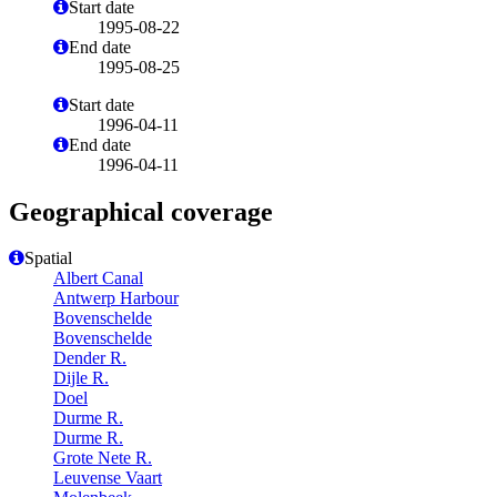
Start date
1995-08-22
End date
1995-08-25
Start date
1996-04-11
End date
1996-04-11
Geographical coverage
Spatial
Albert Canal
Antwerp Harbour
Bovenschelde
Bovenschelde
Dender R.
Dijle R.
Doel
Durme R.
Durme R.
Grote Nete R.
Leuvense Vaart