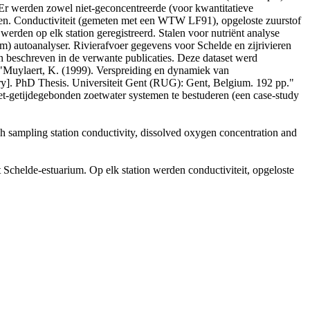
. Er werden zowel niet-geconcentreerde (voor kwantitatieve
elen. Conductiviteit (gemeten met een WTW LF91), opgeloste zuurstof
rden op elk station geregistreerd. Stalen voor nutriënt analyse
m) autoanalyser. Rivierafvoer gegevens voor Schelde en zijrivieren
 beschreven in de verwante publicaties. Deze dataset werd
 "Muylaert, K. (1999). Verspreiding en dynamiek van
ary]. PhD Thesis. Universiteit Gent (RUG): Gent, Belgium. 192 pp."
et-getijdegebonden zoetwater systemen te bestuderen (een case-study
ach sampling station conductivity, dissolved oxygen concentration and
 Schelde-estuarium. Op elk station werden conductiviteit, opgeloste