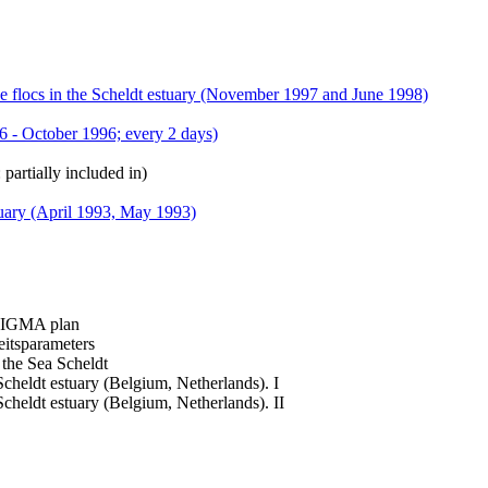
ne flocs in the Scheldt estuary (November 1997 and June 1998)
 - October 1996; every 2 days)
 partially included in)
tuary (April 1993, May 1993)
 SIGMA plan
eitsparameters
 the Sea Scheldt
cheldt estuary (Belgium, Netherlands). I
cheldt estuary (Belgium, Netherlands). II