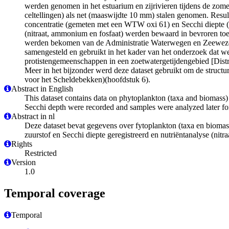
werden genomen in het estuarium en zijrivieren tijdens de zome
celtellingen) als net (maaswijdte 10 mm) stalen genomen. Resu
concentratie (gemeten met een WTW oxi 61) en Secchi diepte (g
(nitraat, ammonium en fosfaat) werden bewaard in bevroren toes
werden bekomen van de Administratie Waterwegen en Zeewezen. 
samengesteld en gebruikt in het kader van het onderzoek dat w
protistengemeenschappen in een zoetwatergetijdengebied [Distr
Meer in het bijzonder werd deze dataset gebruikt om de struct
voor het Scheldebekken)(hoofdstuk 6).
Abstract in English
This dataset contains data on phytoplankton (taxa and biomass) 
Secchi depth were recorded and samples were analyzed later for
Abstract in nl
Deze dataset bevat gegevens over fytoplankton (taxa en biomass
zuurstof en Secchi diepte geregistreerd en nutriëntanalyse (nit
Rights
Restricted
Version
1.0
Temporal coverage
Temporal