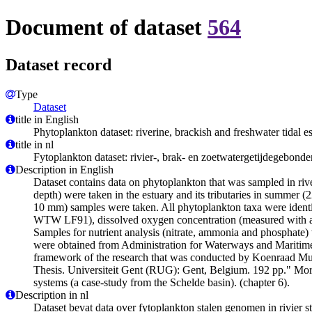
Document of dataset
564
Dataset record
Type
Dataset
title in English
Phytoplankton dataset: riverine, brackish and freshwater tidal 
title in nl
Fytoplankton dataset: rivier-, brak- en zoetwatergetijdegebond
Description in English
Dataset contains data on phytoplankton that was sampled in river
depth) were taken in the estuary and its tributaries in summer 
10 mm) samples were taken. All phytoplankton taxa were identi
WTW LF91), dissolved oxygen concentration (measured with a 
Samples for nutrient analysis (nitrate, ammonia and phosphate) 
were obtained from Administration for Waterways and Maritime a
framework of the research that was conducted by Koenraad Muyla
Thesis. Universiteit Gent (RUG): Gent, Belgium. 192 pp." More s
systems (a case-study from the Schelde basin). (chapter 6).
Description in nl
Dataset bevat data over fytoplankton stalen genomen in rivier 