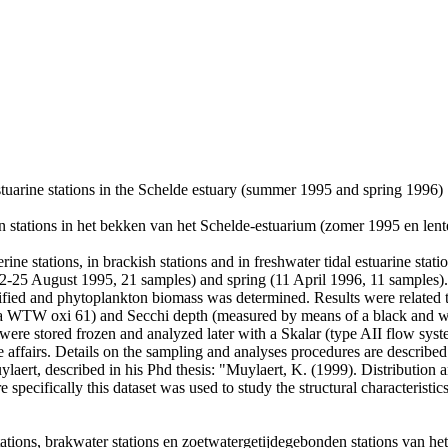
estuarine stations in the Schelde estuary (summer 1995 and spring 1996)
en stations in het bekken van het Schelde-estuarium (zomer 1995 en len
ine stations, in brackish stations and in freshwater tidal estuarine stat
(22-25 August 1995, 21 samples) and spring (11 April 1996, 11 samples).
fied and phytoplankton biomass was determined. Results were related t
WTW oxi 61) and Secchi depth (measured by means of a black and white
were stored frozen and analyzed later with a Skalar (type AII flow syste
ffairs. Details on the sampling and analyses procedures are described i
ert, described in his Phd thesis: "Muylaert, K. (1999). Distribution a
pecifically this dataset was used to study the structural characteristic
stations, brakwater stations en zoetwatergetijdegebonden stations van h