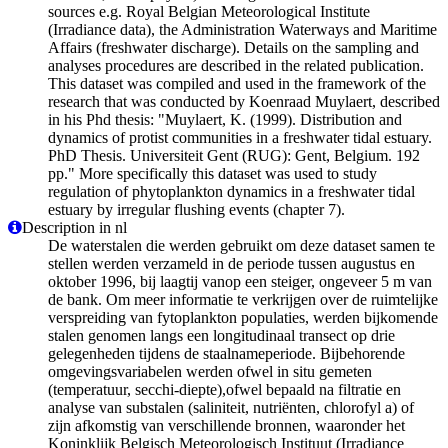
sources e.g. Royal Belgian Meteorological Institute
(Irradiance data), the Administration Waterways and Maritime
Affairs (freshwater discharge). Details on the sampling and
analyses procedures are described in the related publication.
This dataset was compiled and used in the framework of the
research that was conducted by Koenraad Muylaert, described
in his Phd thesis: "Muylaert, K. (1999). Distribution and
dynamics of protist communities in a freshwater tidal estuary.
PhD Thesis. Universiteit Gent (RUG): Gent, Belgium. 192
pp." More specifically this dataset was used to study
regulation of phytoplankton dynamics in a freshwater tidal
estuary by irregular flushing events (chapter 7).
Description in nl
De waterstalen die werden gebruikt om deze dataset samen te
stellen werden verzameld in de periode tussen augustus en
oktober 1996, bij laagtij vanop een steiger, ongeveer 5 m van
de bank. Om meer informatie te verkrijgen over de ruimtelijke
verspreiding van fytoplankton populaties, werden bijkomende
stalen genomen langs een longitudinaal transect op drie
gelegenheden tijdens de staalnameperiode. Bijbehorende
omgevingsvariabelen werden ofwel in situ gemeten
(temperatuur, secchi-diepte),ofwel bepaald na filtratie en
analyse van substalen (saliniteit, nutriënten, chlorofyl a) of
zijn afkomstig van verschillende bronnen, waaronder het
Koninklijk Belgisch Meteorologisch Instituut (Irradiance