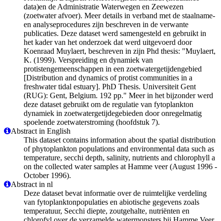
data)en de Administratie Waterwegen en Zeewezen
(zoetwater afvoer). Meer details in verband met de staalname-
en analyseprocedures zijn beschreven in de verwante
publicaties. Deze dataset werd samengesteld en gebruikt in
het kader van het onderzoek dat werd uitgevoerd door
Koenraad Muylaert, beschreven in zijn Phd thesis: "Muylaert,
K. (1999). Verspreiding en dynamiek van
protistengemeenschappen in een zoetwatergetijdengebied
[Distribution and dynamics of protist communities in a
freshwater tidal estuary]. PhD Thesis. Universiteit Gent
(RUG): Gent, Belgium. 192 pp." Meer in het bijzonder werd
deze dataset gebruikt om de regulatie van fytoplankton
dynamiek in zoetwatergetijdegebieden door onregelmatig
spoelende zoetwaterstroming (hoofdstuk 7).
Abstract in English
This dataset contains information about the spatial distribution
of phytoplankton populations and environmental data such as
temperature, secchi depth, salinity, nutrients and chlorophyll a
on the collected water samples at Hamme veer (August 1996 -
October 1996).
Abstract in nl
Deze dataset bevat informatie over de ruimtelijke verdeling
van fytoplanktonpopulaties en abiotische gegevens zoals
temperatuur, Secchi diepte, zoutgehalte, nutriënten en
chlorofyl over de verzamelde watermonsters bij Hamme Veer