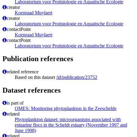
Laboratorium voor Protistologie en Aquatische Ecologie
creator
Koenraad Muylaert
creator
Laboratorium voor Protistologie en Aquatische Ecologie
contactPoint
Koenraad Muylaert
contactPoint
Laboratorium voor Protistologie en Aquatische Ecologie
Publication references
related reference
Based on this dataset
/id/publication/23752
Dataset references
is part of
OMES: Monitoring phytoplankton in the Zeeschelde
related
Phytoplankton dataset: microorganisms associated with
estuarine flocs in the Scheldt estuary (November 1997 and
June 1998)
related