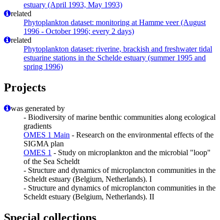
estuary (April 1993, May 1993)
related
Phytoplankton dataset: monitoring at Hamme veer (August
1996 - October 1996; every 2 days)
related
Phytoplankton dataset: riverine, brackish and freshwater tidal
estuarine stations in the Schelde estuary (summer 1995 and
spring 1996)
Projects
was generated by
- Biodiversity of marine benthic communities along ecological
gradients
OMES 1 Main
- Research on the environmental effects of the
SIGMA plan
OMES 1
- Study on microplankton and the microbial "loop"
of the Sea Scheldt
- Structure and dynamics of microplancton communities in the
Scheldt estuary (Belgium, Netherlands). I
- Structure and dynamics of microplancton communities in the
Scheldt estuary (Belgium, Netherlands). II
Special collections