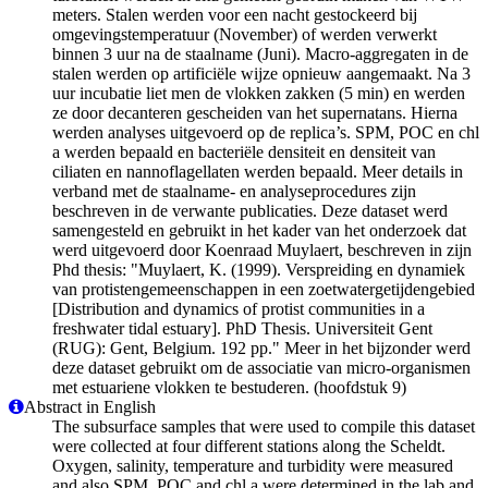
meters. Stalen werden voor een nacht gestockeerd bij
omgevingstemperatuur (November) of werden verwerkt
binnen 3 uur na de staalname (Juni). Macro-aggregaten in de
stalen werden op artificiële wijze opnieuw aangemaakt. Na 3
uur incubatie liet men de vlokken zakken (5 min) en werden
ze door decanteren gescheiden van het supernatans. Hierna
werden analyses uitgevoerd op de replica’s. SPM, POC en chl
a werden bepaald en bacteriële densiteit en densiteit van
ciliaten en nannoflagellaten werden bepaald. Meer details in
verband met de staalname- en analyseprocedures zijn
beschreven in de verwante publicaties. Deze dataset werd
samengesteld en gebruikt in het kader van het onderzoek dat
werd uitgevoerd door Koenraad Muylaert, beschreven in zijn
Phd thesis: "Muylaert, K. (1999). Verspreiding en dynamiek
van protistengemeenschappen in een zoetwatergetijdengebied
[Distribution and dynamics of protist communities in a
freshwater tidal estuary]. PhD Thesis. Universiteit Gent
(RUG): Gent, Belgium. 192 pp." Meer in het bijzonder werd
deze dataset gebruikt om de associatie van micro-organismen
met estuariene vlokken te bestuderen. (hoofdstuk 9)
Abstract in English
The subsurface samples that were used to compile this dataset
were collected at four different stations along the Scheldt.
Oxygen, salinity, temperature and turbidity were measured
and also SPM, POC and chl a were determined in the lab and