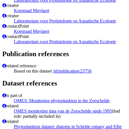
Laboratorium voor Protistologie en Aquatische Ecologie
creator
Koenraad Muylaert
creator
Laboratorium voor Protistologie en Aquatische Ecologie
contactPoint
Koenraad Muylaert
contactPoint
Laboratorium voor Protistologie en Aquatische Ecologie
Publication references
related reference
Based on this dataset
/id/publication/23756
Dataset references
is part of
OMES: Monitoring phytoplankton in the Zeeschelde
related
OMES monitoring data van de Zeeschelde sinds 1995
(had
role: partially included in)
related
Phytoplankton dataset: diatoms in Schelde estuary and Elbe