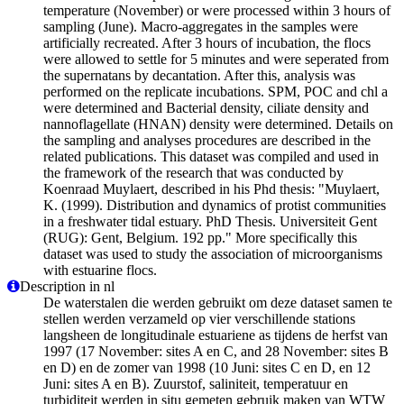
temperature (November) or were processed within 3 hours of
sampling (June). Macro-aggregates in the samples were
artificially recreated. After 3 hours of incubation, the flocs
were allowed to settle for 5 minutes and were seperated from
the supernatans by decantation. After this, analysis was
performed on the replicate incubations. SPM, POC and chl a
were determined and Bacterial density, ciliate density and
nannoflagellate (HNAN) density were determined. Details on
the sampling and analyses procedures are described in the
related publications. This dataset was compiled and used in
the framework of the research that was conducted by
Koenraad Muylaert, described in his Phd thesis: "Muylaert,
K. (1999). Distribution and dynamics of protist communities
in a freshwater tidal estuary. PhD Thesis. Universiteit Gent
(RUG): Gent, Belgium. 192 pp." More specifically this
dataset was used to study the association of microorganisms
with estuarine flocs.
Description in nl
De waterstalen die werden gebruikt om deze dataset samen te
stellen werden verzameld op vier verschillende stations
langsheen de longitudinale estuariene as tijdens de herfst van
1997 (17 November: sites A en C, and 28 November: sites B
en D) en de zomer van 1998 (10 Juni: sites C en D, en 12
Juni: sites A en B). Zuurstof, saliniteit, temperatuur en
turbiditeit werden in situ gemeten gebruik maken van WTW