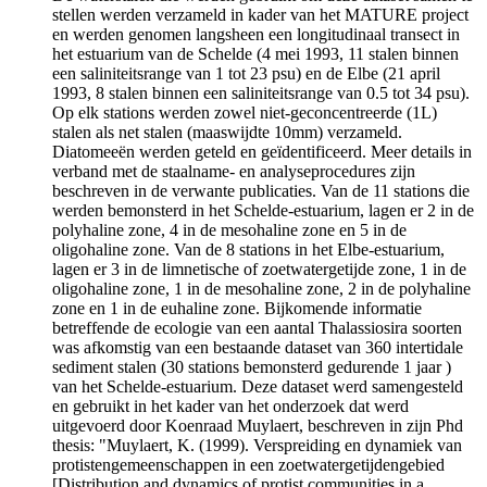
stellen werden verzameld in kader van het MATURE project
en werden genomen langsheen een longitudinaal transect in
het estuarium van de Schelde (4 mei 1993, 11 stalen binnen
een saliniteitsrange van 1 tot 23 psu) en de Elbe (21 april
1993, 8 stalen binnen een saliniteitsrange van 0.5 tot 34 psu).
Op elk stations werden zowel niet-geconcentreerde (1L)
stalen als net stalen (maaswijdte 10mm) verzameld.
Diatomeeën werden geteld en geïdentificeerd. Meer details in
verband met de staalname- en analyseprocedures zijn
beschreven in de verwante publicaties. Van de 11 stations die
werden bemonsterd in het Schelde-estuarium, lagen er 2 in de
polyhaline zone, 4 in de mesohaline zone en 5 in de
oligohaline zone. Van de 8 stations in het Elbe-estuarium,
lagen er 3 in de limnetische of zoetwatergetijde zone, 1 in de
oligohaline zone, 1 in de mesohaline zone, 2 in de polyhaline
zone en 1 in de euhaline zone. Bijkomende informatie
betreffende de ecologie van een aantal Thalassiosira soorten
was afkomstig van een bestaande dataset van 360 intertidale
sediment stalen (30 stations bemonsterd gedurende 1 jaar )
van het Schelde-estuarium. Deze dataset werd samengesteld
en gebruikt in het kader van het onderzoek dat werd
uitgevoerd door Koenraad Muylaert, beschreven in zijn Phd
thesis: "Muylaert, K. (1999). Verspreiding en dynamiek van
protistengemeenschappen in een zoetwatergetijdengebied
[Distribution and dynamics of protist communities in a