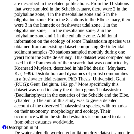
are described in the related publications. From the 11 stations
that were sampled in the Scheldt estuary, there were 2 in the
polyhaline zone, 4 in the mesohaline zone and 5 in the
oligohaline zone. From the 8 stations in the Elbe estuary, there
were 3 in the limnetic or freshwater tidal zone, 1 in the
oligohaline zone, 1 in the mesohaline zone, 2 in the
polyhaline zone and 1 in the euhaline zone. Additional
information on the ecology of some Thalassiosira species was
obtained from an existing dataset comprising 360 intertidal
sediment samples (30 stations sampled monthly during one
year) from the Schelde estuary. This dataset was compiled and
used in the framework of the research that was conducted by
Koenraad Muylaert, described in his Phd thesis: "Muylaert,
K. (1999). Distribution and dynamics of protist communities
in a freshwater tidal estuary. PhD Thesis. Universiteit Gent
(RUG): Gent, Belgium. 192 pp." More specifically this
dataset was used to study the diatom genus Thalassiosira
(Bacillariophyta) in the estuaries of the Schelde and the Elbe.
(chapter 1) The aim of this study was to give a detailed
account of the observed Thalassiosira species, with remarks
on their taxonomy, morphology and ecology. Their
occurrence within the studied estuaries is compared to data
from other estuaries worldwide.
Description in nl
De waterstalen die werden gebruikt om deze dataset samen te