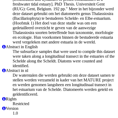
freshwater tidal estuary]. PhD Thesis. Universiteit Gent
(RUG): Gent, Belgium. 192 pp." Meer in het bijzonder werd
deze dataset gebruikt om het diatomeeën genus Thalassiosira
(Bacillariophyta) te bestuderen Schelde- en Elbe-estuarium.
(Hoofstuk 1) Het doel van deze studie was om een
gedetailleerd overzicht te geven van de aanwezige
Thalassiosira soorten betreffende hun taxonomie, morfologie
en ecologie. Hun voorkomen binnen de bestudeerde estuaria
werd vergeleken met andere estuaria in de wereld.
Abstract in English
The subsurface samples that were used to compile this dataset
were taken along a longitudinal transect in the estuaries of the
Schelde along the Scheldt. Diatoms were counted and
identified.
Abstract in nl
De waterstalen die werden gebruikt om deze dataset samen te
stellen werden verzameld in kader van het MATURE project
en werden genomen langsheen een longitudinaal transect in
het estuarium van de Schelde. Diatomeeën werden geteld en
geïdentificeerd.
Rights
Restricted
Version
1.0