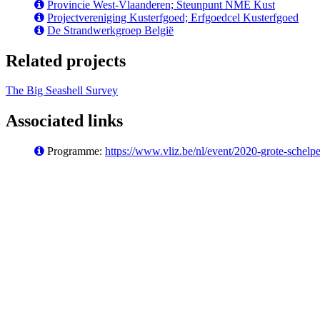
Provincie West-Vlaanderen; Steunpunt NME Kust
Projectvereniging Kusterfgoed; Erfgoedcel Kusterfgoed
De Strandwerkgroep België
Related projects
The Big Seashell Survey
Associated links
Programme:
https://www.vliz.be/nl/event/2020-grote-schelp