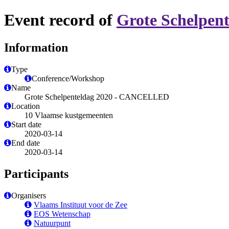
Event record of
Grote Schelpe
Information
Type
Conference/Workshop
Name
Grote Schelpenteldag 2020 - CANCELLED
Location
10 Vlaamse kustgemeenten
Start date
2020-03-14
End date
2020-03-14
Participants
Organisers
Vlaams Instituut voor de Zee
EOS Wetenschap
Natuurpunt