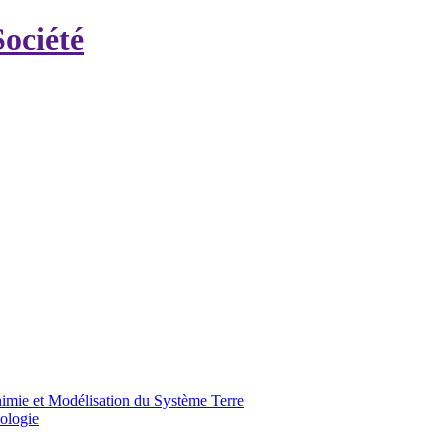
ociété
himie et Modélisation du Système Terre
iologie