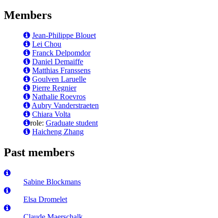
Members
Jean-Philippe Blouet
Lei Chou
Franck Delpomdor
Daniel Demaiffe
Matthias Franssens
Goulven Laruelle
Pierre Regnier
Nathalie Roevros
Aubry Vanderstraeten
Chiara Volta
role:
Graduate student
Haicheng Zhang
Past members
Sabine Blockmans
Elsa Dromelet
Claude Maerschalk