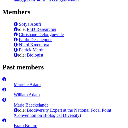
Members
Sofya Aoufi
role:
PhD Researcher
Christiane Delongueville
Pablo Deschepper
Nikol Kmentova
Patrick Martin
role:
Biologist
Past members
Marielle Adam
William Adam
Marie Baeckelandt
role:
Biodiversity Expert at the National Focal Point
(Convention on Biological Diversity)
Bram Breure