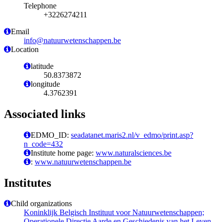
Telephone
+3226274211
Email
info@natuurwetenschappen.be
Location
latitude
50.8373872
longitude
4.3762391
Associated links
EDMO_ID:
seadatanet.maris2.nl/v_edmo/print.asp?
n_code=432
Institute home page:
www.naturalsciences.be
:
www.natuurwetenschappen.be
Institutes
Child organizations
Koninklijk Belgisch Instituut voor Natuurwetenschappen;
Operationele Directie Aarde en Geschiedenis van het Leven