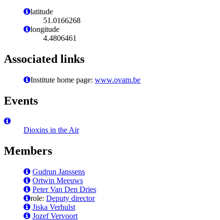
latitude
51.0166268
longitude
4.4806461
Associated links
Institute home page:
www.ovam.be
Events
Dioxins in the Air
Members
Gudrun Janssens
Ortwin Meeuws
Peter Van Den Dries
role:
Deputy director
Jiska Verhulst
Jozef Vervoort