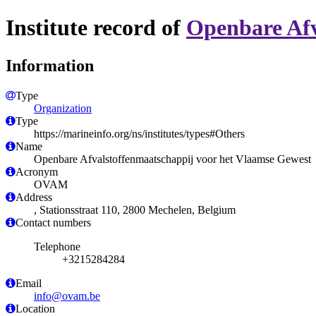
Institute record of
Openbare Afv
Information
Type
Organization
Type
https://marineinfo.org/ns/institutes/types#Others
Name
Openbare Afvalstoffenmaatschappij voor het Vlaamse Gewest
Acronym
OVAM
Address
, Stationsstraat 110, 2800 Mechelen, Belgium
Contact numbers
Telephone
+3215284284
Email
info@ovam.be
Location