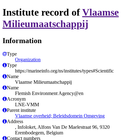
Institute record of
Vlaamse
Milieumaatschappij
Information
Type
Organization
Type
https://marineinfo.org/ns/institutes/types#Scientific
Name
Vlaamse Milieumaatschappij
Name
Flemish Environment Agency@en
Acronym
LNE-VMM
Parent institute
Vlaamse overheid; Beleidsdomein Omgeving
Address
, Infoloket, Alfons Van De Maelestraat 96, 9320
Erembodegem, Belgium
Contact numbers