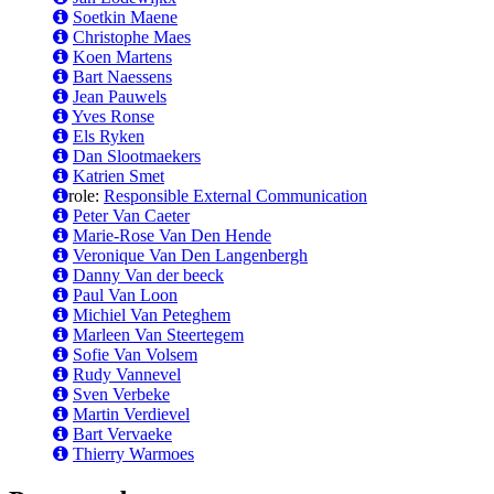
Soetkin Maene
Christophe Maes
Koen Martens
Bart Naessens
Jean Pauwels
Yves Ronse
Els Ryken
Dan Slootmaekers
Katrien Smet
role:
Responsible External Communication
Peter Van Caeter
Marie-Rose Van Den Hende
Veronique Van Den Langenbergh
Danny Van der beeck
Paul Van Loon
Michiel Van Peteghem
Marleen Van Steertegem
Sofie Van Volsem
Rudy Vannevel
Sven Verbeke
Martin Verdievel
Bart Vervaeke
Thierry Warmoes