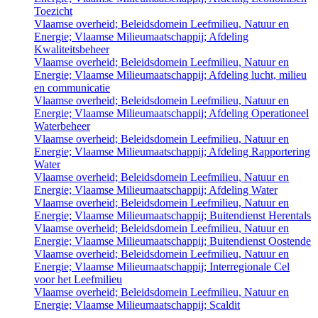
Toezicht
Vlaamse overheid; Beleidsdomein Leefmilieu, Natuur en
Energie; Vlaamse Milieumaatschappij; Afdeling
Kwaliteitsbeheer
Vlaamse overheid; Beleidsdomein Leefmilieu, Natuur en
Energie; Vlaamse Milieumaatschappij; Afdeling lucht, milieu
en communicatie
Vlaamse overheid; Beleidsdomein Leefmilieu, Natuur en
Energie; Vlaamse Milieumaatschappij; Afdeling Operationeel
Waterbeheer
Vlaamse overheid; Beleidsdomein Leefmilieu, Natuur en
Energie; Vlaamse Milieumaatschappij; Afdeling Rapportering
Water
Vlaamse overheid; Beleidsdomein Leefmilieu, Natuur en
Energie; Vlaamse Milieumaatschappij; Afdeling Water
Vlaamse overheid; Beleidsdomein Leefmilieu, Natuur en
Energie; Vlaamse Milieumaatschappij; Buitendienst Herentals
Vlaamse overheid; Beleidsdomein Leefmilieu, Natuur en
Energie; Vlaamse Milieumaatschappij; Buitendienst Oostende
Vlaamse overheid; Beleidsdomein Leefmilieu, Natuur en
Energie; Vlaamse Milieumaatschappij; Interregionale Cel
voor het Leefmilieu
Vlaamse overheid; Beleidsdomein Leefmilieu, Natuur en
Energie; Vlaamse Milieumaatschappij; Scaldit