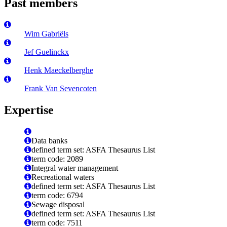
Past members
Wim Gabriëls
Jef Guelinckx
Henk Maeckelberghe
Frank Van Sevencoten
Expertise
Data banks
defined term set: ASFA Thesaurus List
term code: 2089
Integral water management
Recreational waters
defined term set: ASFA Thesaurus List
term code: 6794
Sewage disposal
defined term set: ASFA Thesaurus List
term code: 7511