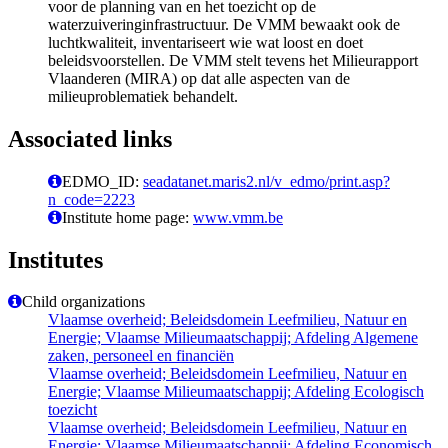
voor de planning van en het toezicht op de
waterzuiveringinfrastructuur. De VMM bewaakt ook de
luchtkwaliteit, inventariseert wie wat loost en doet
beleidsvoorstellen. De VMM stelt tevens het Milieurapport
Vlaanderen (MIRA) op dat alle aspecten van de
milieuproblematiek behandelt.
Associated links
EDMO_ID:
seadatanet.maris2.nl/v_edmo/print.asp?
n_code=2223
Institute home page:
www.vmm.be
Institutes
Child organizations
Vlaamse overheid; Beleidsdomein Leefmilieu, Natuur en
Energie; Vlaamse Milieumaatschappij; Afdeling Algemene
zaken, personeel en financiën
Vlaamse overheid; Beleidsdomein Leefmilieu, Natuur en
Energie; Vlaamse Milieumaatschappij; Afdeling Ecologisch
toezicht
Vlaamse overheid; Beleidsdomein Leefmilieu, Natuur en
Energie; Vlaamse Milieumaatschappij; Afdeling Economisch