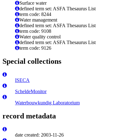
Surface water
defined term set: ASFA Thesaurus List
term code: 8244
Water management
defined term set: ASFA Thesaurus List
term code: 9108
Water quality control
defined term set: ASFA Thesaurus List
term code: 9126
Special collections
ISECA
ScheldeMonitor
Waterbouwkundig Laboratorium
record metadata
date created: 2003-11-26