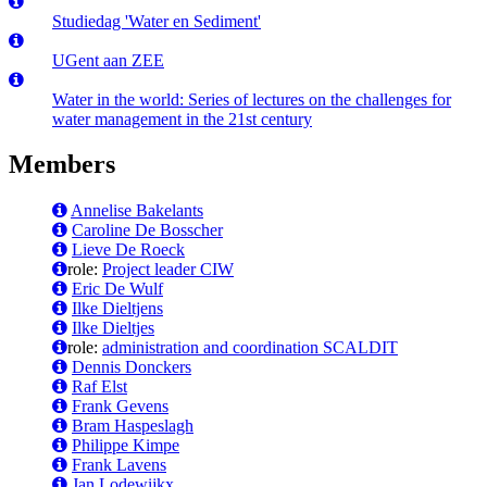
Studiedag 'Water en Sediment'
UGent aan ZEE
Water in the world: Series of lectures on the challenges for
water management in the 21st century
Members
Annelise Bakelants
Caroline De Bosscher
Lieve De Roeck
role:
Project leader CIW
Eric De Wulf
Ilke Dieltjens
Ilke Dieltjes
role:
administration and coordination SCALDIT
Dennis Donckers
Raf Elst
Frank Gevens
Bram Haspeslagh
Philippe Kimpe
Frank Lavens
Jan Lodewijkx