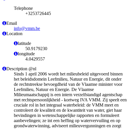
Telephone
+3253726445
Email
info@vmm.be
Location
latitude
50.9179230
longitude
4.0429557
Description @nl
Sinds 1 april 2006 wordt het milieubeleid uitgevoerd binnen
het beleidsdomein Leefmilieu, Natuur en Energie, dit onder
de rechtstreekse bevoegdheid van de Vlaamse minister voor
Leefmilieu, Natuur en Energie. De Vlaamse
Milieumaatschappij is een intern verzelfstandigd agentschap
met rechtspersoonlijkheid - kortweg IVA VMM. Zij speelt een
cruciale rol in het integraal waterbeleid: de VMM meet en
controleert de kwaliteit en de kwantiteit van water, giet haar
bevindingen in wetenschappelijke rapporten en formuleert
aanbevelingen; ze int een heffing op watervervuiling en op
grondwaterwinning, adviseert milieuvergunningen en zorgt