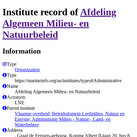
Institute record of
Afdeling
Algemeen Milieu- en
Natuurbeleid
Information
Type
Organization
Type
https://marineinfo.org/ns/institutes/types#Administrative
Name
Afdeling Algemeen Milieu- en Natuurbeleid
Acronym
LNE
Parent institute
Vlaamse overheid; Beleidsdomein Leefmilieu, Natuur en
Energie; Administratie Milieu,- Natuur-, Land- en
Waterbeheer
Address
, Graaf de Ferraris-gebouw, Koning Albert II-laan 20, bus 8,