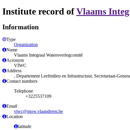
Institute record of
Vlaams Integ
Information
Type
Organization
Name
Vlaams Integraal Wateroverlegcomité
Acronym
VIWC
Address
, Departement Leefmilieu en Infrastructuur, Secretariaat-Gener
Contact numbers
Telephone
+3225537109
Email
viwc@mow.vlaanderen.be
Location
latitude