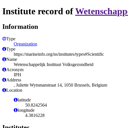
Institute record of
Wetenschappe
Information
Type
Organization
Type
https://marineinfo.org/ns/institutes/types#Scientific
Name
Wetenschappelijk Instituut Volksgezondheid
Acronym
IPH
Address
, Juliette Wytsmanstraat 14, 1050 Brussels, Belgium
Location
latitude
50.8242564
longitude
4.3816228
Institutes