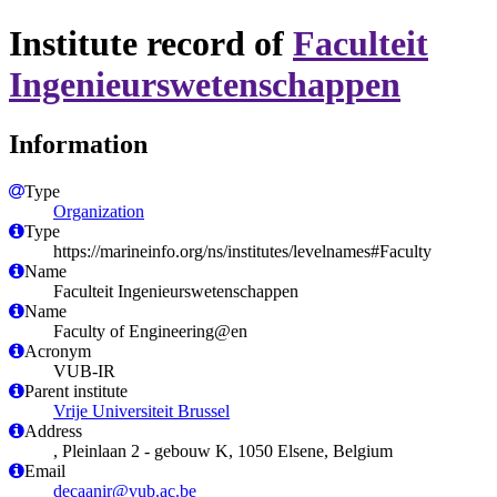
Institute record of
Faculteit
Ingenieurswetenschappen
Information
Type
Organization
Type
https://marineinfo.org/ns/institutes/levelnames#Faculty
Name
Faculteit Ingenieurswetenschappen
Name
Faculty of Engineering@en
Acronym
VUB-IR
Parent institute
Vrije Universiteit Brussel
Address
, Pleinlaan 2 - gebouw K, 1050 Elsene, Belgium
Email
decaanir@vub.ac.be