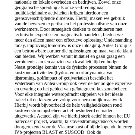
nationale en lokale overheden en bedrijven. Zowel onze
geografische spreiding als onze verbreding naar
multidisciplinaire activiteiten krijgen hierdoor een
grensoverschrijdende dimensie. Hierbij maken we gebruik
van de bewezen expertise en het professionalisme van onze
werknemers. Door strategisch denken te combineren met
technische expertise en pragmatisch handelen, bieden we
meer dan alleen maar een effectieve oplossing: Understanding
today, improving tomorrow is onze uitdaging. Antea Group is
een betrouwbare partner die oplossingen op maat van de klant
kan bieden. Wij werken vanuit initiatief en gaan graag een
verbintenis aan ten aanzien van kwaliteit, tijd en budget.
Naast grondige kennis van de fysische processen binnen de
kustzone-activiteiten (hydro- en morfodynamica van
tijstroming, golfimpact of getijvariaties) beschikt het
Waterteam van Antea Group ook over de benodigde expertise
en ervaring op het gebied van geïntegreerd kustzonebeheer.
Voor elke integrale wateropdracht stippelen we het ideale
traject uit en kiezen we volop voor persoonlijk maatwerk.
Hierbij wordt bijvoorbeeld de hele veiligheidsketen rond
kustoverstromingsbeheer actief bestudeerd en nader
uitgewerkt. Actueel zijn we hierbij sterk actief binnen het EU
Safecoast-project, waarbij kustoverstromingsrisico’s worden
doorgerekend voor de Vlaamse kust of bij de lopende Interreg
IVb-projecten BLAST en SUSCOD. Ook de