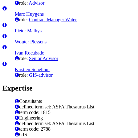
role:
Advisor
Marc Huygens
role:
Contract Manager Water
Pieter Mathys
Wouter Piessens
Ivan Rocabado
role:
Senior Advisor
Kristien Schelfaut
role:
GIS-advisor
Expertise
Consultants
defined term set: ASFA Thesaurus List
term code: 1815
Engineering
defined term set: ASFA Thesaurus List
term code: 2788
GIS