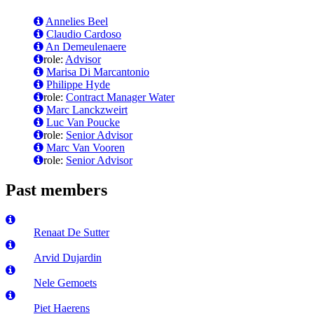
Annelies Beel
Claudio Cardoso
An Demeulenaere
role:
Advisor
Marisa Di Marcantonio
Philippe Hyde
role:
Contract Manager Water
Marc Lanckzweirt
Luc Van Poucke
role:
Senior Advisor
Marc Van Vooren
role:
Senior Advisor
Past members
Renaat De Sutter
Arvid Dujardin
Nele Gemoets
Piet Haerens