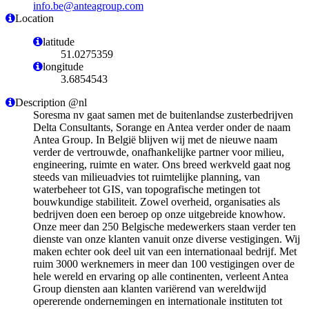
info.be@anteagroup.com
Location
latitude
51.0275359
longitude
3.6854543
Description @nl
Soresma nv gaat samen met de buitenlandse zusterbedrijven
Delta Consultants, Sorange en Antea verder onder de naam
Antea Group. In België blijven wij met de nieuwe naam
verder de vertrouwde, onafhankelijke partner voor milieu,
engineering, ruimte en water. Ons breed werkveld gaat nog
steeds van milieuadvies tot ruimtelijke planning, van
waterbeheer tot GIS, van topografische metingen tot
bouwkundige stabiliteit. Zowel overheid, organisaties als
bedrijven doen een beroep op onze uitgebreide knowhow.
Onze meer dan 250 Belgische medewerkers staan verder ten
dienste van onze klanten vanuit onze diverse vestigingen. Wij
maken echter ook deel uit van een internationaal bedrijf. Met
ruim 3000 werknemers in meer dan 100 vestigingen over de
hele wereld en ervaring op alle continenten, verleent Antea
Group diensten aan klanten variërend van wereldwijd
opererende ondernemingen en internationale instituten tot