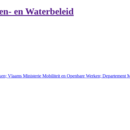
en- en Waterbeleid
en; Vlaams Ministerie Mobiliteit en Openbare Werken; Departement M