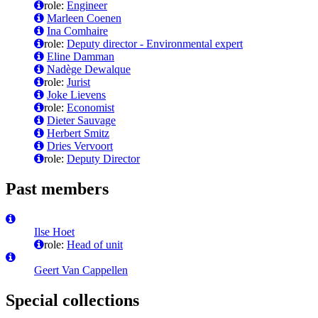
role:
Engineer
Marleen Coenen
Ina Comhaire
role:
Deputy director - Environmental expert
Eline Damman
Nadège Dewalque
role:
Jurist
Joke Lievens
role:
Economist
Dieter Sauvage
Herbert Smitz
Dries Vervoort
role:
Deputy Director
Past members
Ilse Hoet
role:
Head of unit
Geert Van Cappellen
Special collections