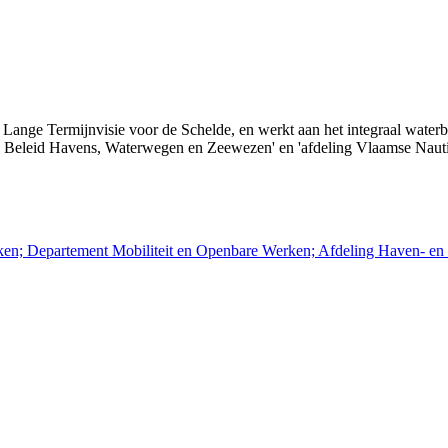
ange Termijnvisie voor de Schelde, en werkt aan het integraal waterbele
ng Beleid Havens, Waterwegen en Zeewezen' en 'afdeling Vlaamse Nautis
en; Departement Mobiliteit en Openbare Werken; Afdeling Haven- en W