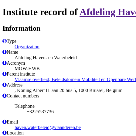
Institute record of
Afdeling Hav
Information
Type
Organization
Name
Afdeling Haven- en Waterbeleid
Acronym
MOW-HWB
Parent institute
Vlaamse overheid; Beleidsdomein Mobiliteit en Openbare Werk
Address
, Koning Albert II-laan 20 bus 5, 1000 Brussel, Belgium
Contact numbers
Telephone
+3225537736
Email
haven.waterbeleid@vlaanderen.be
Location