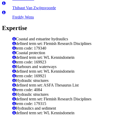
Thibaut Van Zwijnsvoorde
Freddy Wens
Expertise
Coastal and estuarine hydraulics
defined term set: Flemish Research Disciplines
term code: 179340
Coastal protection
defined term set: WL Kennisdomein
term code: 169923
Harbours and waterways
defined term set: WL Kennisdomein
term code: 169921
Hydraulic structures
defined term set: ASFA Thesaurus List
term code: 4084
Hydraulic structures
defined term set: Flemish Research Disciplines
term code: 179315
Hydraulics and sediment
defined term set: WL Kennisdomein