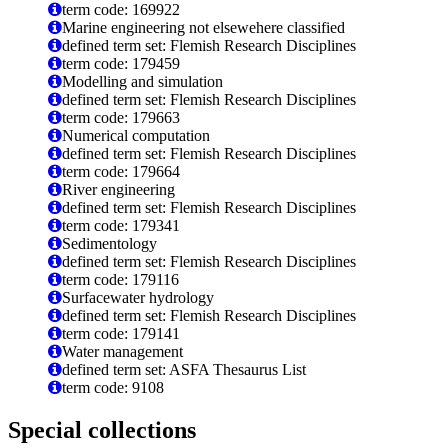
term code: 169922
Marine engineering not elsewehere classified
defined term set: Flemish Research Disciplines
term code: 179459
Modelling and simulation
defined term set: Flemish Research Disciplines
term code: 179663
Numerical computation
defined term set: Flemish Research Disciplines
term code: 179664
River engineering
defined term set: Flemish Research Disciplines
term code: 179341
Sedimentology
defined term set: Flemish Research Disciplines
term code: 179116
Surfacewater hydrology
defined term set: Flemish Research Disciplines
term code: 179141
Water management
defined term set: ASFA Thesaurus List
term code: 9108
Special collections