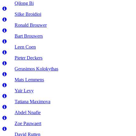
Qilong Bi
Silke Broidioi
Ronald Brouwer
Bart Brouwers
Leen Coen
Pieter Deckers
Gerasimos Kolokythas
Mats Lemmens
Yaïr Levy
Tatiana Maximova
Abdel Nnafie
Zoe Pauwaert
David Rutten