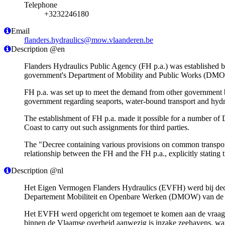
Telephone
+3232246180
Email
flanders.hydraulics@mow.vlaanderen.be
Description @en
Flanders Hydraulics Public Agency (FH p.a.) was established b
government's Department of Mobility and Public Works (D
FH p.a. was set up to meet the demand from other government b
government regarding seaports, water-bound transport and hydr
The establishment of FH p.a. made it possible for a number o
Coast to carry out such assignments for third parties.
The "Decree containing various provisions on common transport,
relationship between the FH and the FH p.a., explicitly stating 
Description @nl
Het Eigen Vermogen Flanders Hydraulics (EVFH) werd bij decree
Departement Mobiliteit en Openbare Werken (DMOW) van de
Het EVFH werd opgericht om tegemoet te komen aan de vraag vanu
binnen de Vlaamse overheid aanwezig is inzake zeehavens, wa