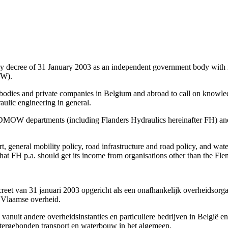
y decree of 31 January 2003 as an independent government body with its
MOW).
odies and private companies in Belgium and abroad to call on knowledg
aulic engineering in general.
f DMOW departments (including Flanders Hydraulics hereinafter FH) an
 general mobility policy, road infrastructure and road policy, and wate
that FH p.a. should get its income from organisations other than the Fle
t van 31 januari 2003 opgericht als een onafhankelijk overheidsorgaan
 Vlaamse overheid.
it andere overheidsinstanties en particuliere bedrijven in België en 
tergebonden transport en waterbouw in het algemeen.