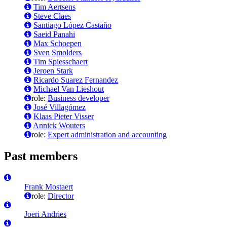
Tim Aertsens
Steve Claes
Santiago López Castaño
Saeid Panahi
Max Schoepen
Sven Smolders
Tim Spiesschaert
Jeroen Stark
Ricardo Suarez Fernandez
Michael Van Lieshout
role:
Business developer
José Villagómez
Klaas Pieter Visser
Annick Wouters
role:
Expert administration and accounting
Past members
Frank Mostaert
role:
Director
Joeri Andries