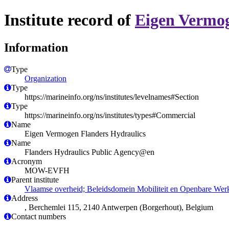
Institute record of
Eigen Vermog
Information
Type
Organization
Type
https://marineinfo.org/ns/institutes/levelnames#Section
Type
https://marineinfo.org/ns/institutes/types#Commercial
Name
Eigen Vermogen Flanders Hydraulics
Name
Flanders Hydraulics Public Agency@en
Acronym
MOW-EVFH
Parent institute
Vlaamse overheid; Beleidsdomein Mobiliteit en Openbare Wer
Address
, Berchemlei 115, 2140 Antwerpen (Borgerhout), Belgium
Contact numbers