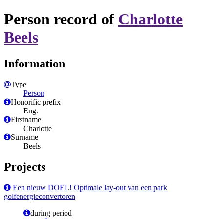
Person record of
Charlotte
Beels
Information
Type
Person
Honorific prefix
Eng.
Firstname
Charlotte
Surname
Beels
Projects
Een nieuw DOEL! Optimale lay-out van een park
golfenergieconvertoren
during period