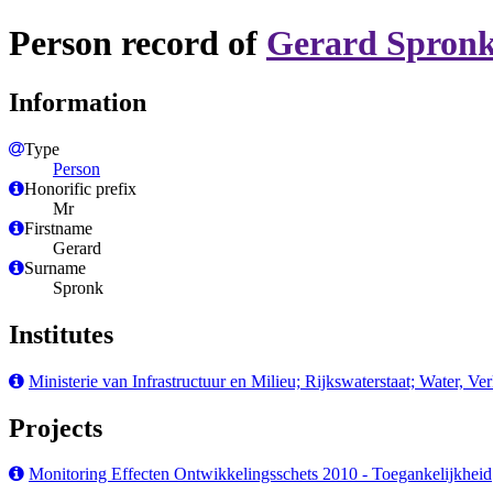
Person record of
Gerard Spron
Information
Type
Person
Honorific prefix
Mr
Firstname
Gerard
Surname
Spronk
Institutes
Ministerie van Infrastructuur en Milieu; Rijkswaterstaat; Water, 
Projects
Monitoring Effecten Ontwikkelingsschets 2010 - Toegankelijkheid