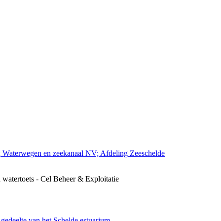
; Waterwegen en zeekanaal NV; Afdeling Zeeschelde
 watertoets - Cel Beheer & Exploitatie
edeelte van het Schelde estuarium.