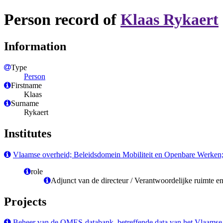
Person record of
Klaas Rykaert
Information
Type
Person
Firstname
Klaas
Surname
Rykaert
Institutes
Vlaamse overheid; Beleidsdomein Mobiliteit en Openbare Werken
role
Adjunct van de directeur / Verantwoordelijke ruimte en
Projects
Beheer van de OMES-databank, betreffende data van het Vlaamse g