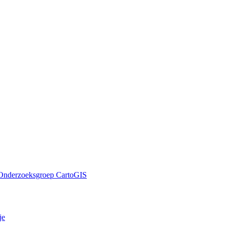
; Onderzoeksgroep CartoGIS
je