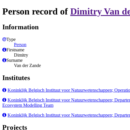
Person record of
Dimitry Van d
Information
Type
Person
Firstname
Dimitry
Surname
Van der Zande
Institutes
Koninklijk Belgisch Instituut voor Natuurwetenschappen; Operatio
Koninklijk Belgisch Instituut voor Natuurwetenschappen; Depar
Ecosystem Modelling Team
Koninklijk Belgisch Instituut voor Natuurwetenschappen; Depart
Projects