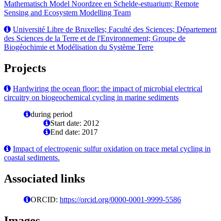
Mathematisch Model Noordzee en Schelde-estuarium; Remote
Sensing and Ecosystem Modelling Team
Université Libre de Bruxelles; Faculté des Sciences; Département
des Sciences de la Terre et de l'Environnement; Groupe de
Biogéochimie et Modélisation du Système Terre
Projects
Hardwiring the ocean floor: the impact of microbial electrical
circuitry on biogeochemical cycling in marine sediments
during period
Start date: 2012
End date: 2017
Impact of electrogenic sulfur oxidation on trace metal cycling in
coastal sediments.
Associated links
ORCID:
https://orcid.org/0000-0001-9999-5586
Images