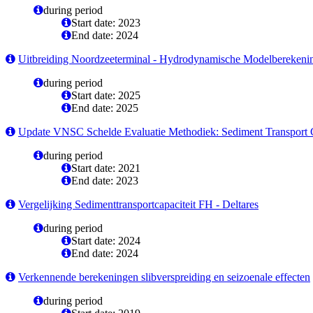
during period
Start date: 2023
End date: 2024
Uitbreiding Noordzeeterminal - Hydrodynamische Modelberekeni
during period
Start date: 2025
End date: 2025
Update VNSC Schelde Evaluatie Methodiek: Sediment Transport C
during period
Start date: 2021
End date: 2023
Vergelijking Sedimenttransportcapaciteit FH - Deltares
during period
Start date: 2024
End date: 2024
Verkennende berekeningen slibverspreiding en seizoenale effecten
during period