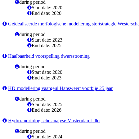
during period
Start date: 2020
End date: 2020
Geïdealiseerde morfologische modellering stortstrategie Westersch
during period
Start date: 2023
End date: 2025
Haalbaarheid voorspelling dwarsstroming
during period
Start date: 2020
End date: 2023
HD-modellering vaargeul Hansweert voorbije 25 jaar
during period
Start date: 2025
End date: 2026
Hydro-morfologische analyse Masterplan Lillo
during period
Start date: 2024