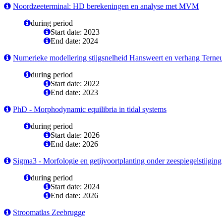
Noordzeeterminal: HD berekeningen en analyse met MVM
during period
Start date: 2023
End date: 2024
Numerieke modellering stijgsnelheid Hansweert en verhang Tern
during period
Start date: 2022
End date: 2023
PhD - Morphodynamic equilibria in tidal systems
during period
Start date: 2026
End date: 2026
Sigma3 - Morfologie en getijvoortplanting onder zeespiegelstijging
during period
Start date: 2024
End date: 2026
Stroomatlas Zeebrugge