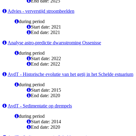
End date: 2025
Advies - ververstijd stroombeelden
during period
Start date: 2021
End date: 2021
Analyse astro-predictie dwarsstroming Ossenisse
during period
Start date: 2022
End date: 2022
AvdT - Historische evolutie van het getij in het Schelde estuarium
during period
Start date: 2015
End date: 2020
AvdT - Sedimentatie op drempels
during period
Start date: 2014
End date: 2020