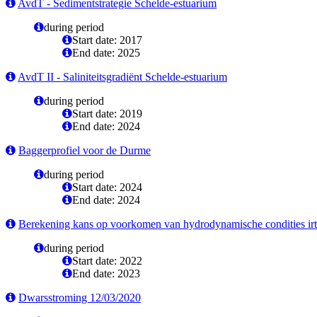
AvdT - Sedimentstrategie Schelde-estuarium
during period
Start date: 2017
End date: 2025
AvdT II - Saliniteitsgradiënt Schelde-estuarium
during period
Start date: 2019
End date: 2024
Baggerprofiel voor de Durme
during period
Start date: 2024
End date: 2024
Berekening kans op voorkomen van hydrodynamische condities ir
during period
Start date: 2022
End date: 2023
Dwarsstroming 12/03/2020