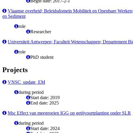
Begin date: 2017-2-1
Vlaamse overheid; Beleidsdomein Mobiliteit en Openbare Werken
en Sediment
role
Researcher
Universiteit Antwerpen; Faculteit Wetenschappen; Departement Bi
role
PhD student
Projects
VNSC_update_EM
during period
Start date: 2019
End date: 2025
Msc Effect van meegroeien IGG op getijvoortplanting onder SLR
during period
Start date: 2024