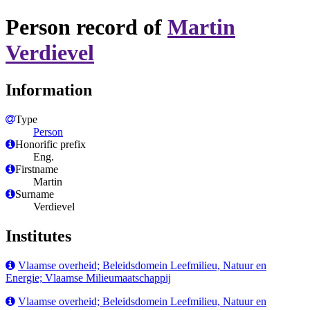
Person record of
Martin
Verdievel
Information
Type
Person
Honorific prefix
Eng.
Firstname
Martin
Surname
Verdievel
Institutes
Vlaamse overheid; Beleidsdomein Leefmilieu, Natuur en
Energie; Vlaamse Milieumaatschappij
Vlaamse overheid; Beleidsdomein Leefmilieu, Natuur en