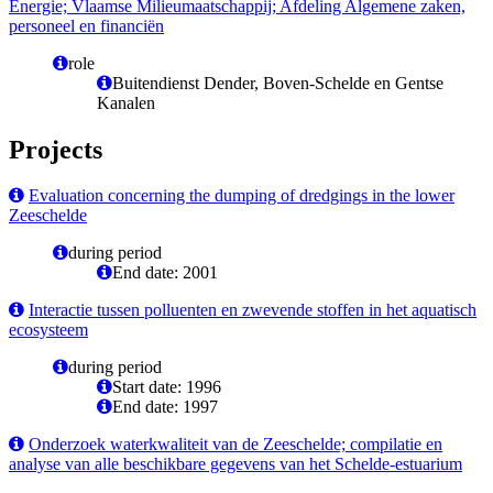
Energie; Vlaamse Milieumaatschappij; Afdeling Algemene zaken,
personeel en financiën
role
Buitendienst Dender, Boven-Schelde en Gentse
Kanalen
Projects
Evaluation concerning the dumping of dredgings in the lower
Zeeschelde
during period
End date: 2001
Interactie tussen polluenten en zwevende stoffen in het aquatisch
ecosysteem
during period
Start date: 1996
End date: 1997
Onderzoek waterkwaliteit van de Zeeschelde; compilatie en
analyse van alle beschikbare gegevens van het Schelde-estuarium