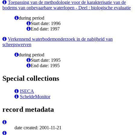
Toepassing van de methodologie voor de karakterisatie van de
bodems van onbevaarbare waterlopen - Deel : biologische evaluatie
during period
Start date: 1996
End date: 1997
Verkennend waterbodemonderzoek in de nabijheid van
scheepswerven
during period
Start date: 1995
End date: 1995
Special collections
ISECA
ScheldeMonitor
record metadata
date created: 2001-11-21