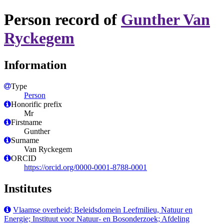
Person record of
Gunther Van
Ryckegem
Information
Type
Person
Honorific prefix
Mr
Firstname
Gunther
Surname
Van Ryckegem
ORCID
https://orcid.org/0000-0001-8788-0001
Institutes
Vlaamse overheid; Beleidsdomein Leefmilieu, Natuur en
Energie; Instituut voor Natuur- en Bosonderzoek; Afdeling