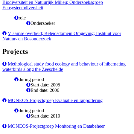
Biodiversiteit en Natuurlijk Milieu; Onderzoeksgroep
Ecosysteemdiversiteit
role
Onderzoeker
Vlaamse overheid; Beleidsdomein Omgeving; Instituut voor
Natuur- en Bosonderzoek
Projects
Methological study food ecology and behaviour of hibernating
waterbirds along the Zeeschelde
during period
Start date: 2005
End date: 2006
MONEOS-Projectgroep Evaluatie en rapportering
during period
Start date: 2010
MONEOS-Projectgroep Monitoring en Databeheer