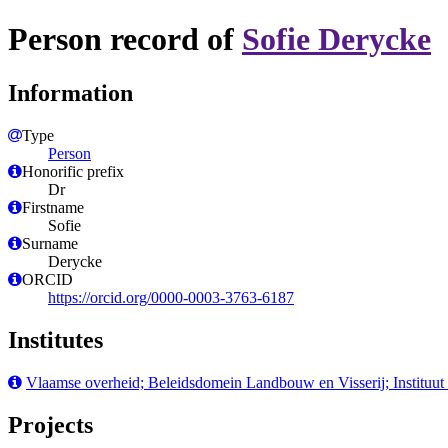
Person record of
Sofie Derycke
Information
Type
Person
Honorific prefix
Dr
Firstname
Sofie
Surname
Derycke
ORCID
https://orcid.org/0000-0003-3763-6187
Institutes
Vlaamse overheid; Beleidsdomein Landbouw en Visserij; Instituut 
Projects