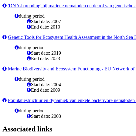
'DNA-barcoding' bij mariene nematoden en de rol van genetische diver
during period
Start date: 2007
End date: 2010
Genetic Tools for Ecosystem Health Assessment in the North Sea 
during period
Start date: 2019
End date: 2023
Marine Biodiversity and Ecosystem Functioning - EU Network of 
during period
Start date: 2004
End date: 2009
Populatiestructuur en dynamiek van enkele bacterivore nematoden
during period
Start date: 2003
Associated links