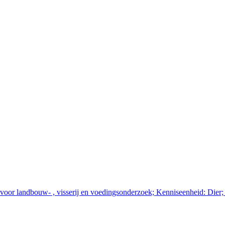
voor landbouw- , visserij en voedingsonderzoek; Kenniseenheid: Dier;