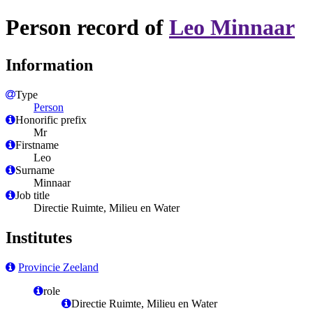
Person record of
Leo Minnaar
Information
Type
Person
Honorific prefix
Mr
Firstname
Leo
Surname
Minnaar
Job title
Directie Ruimte, Milieu en Water
Institutes
Provincie Zeeland
role
Directie Ruimte, Milieu en Water