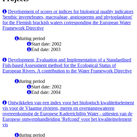
Development of scores or indices for biological quality indicators
'benthic invertebrates, macroalgae, angiosperms and phytoplankton'
for the Flemish brackish waters corresponding the European Water
Framework Directive
during period
Start date: 2002
End date: 2003
Development, Evaluation and Implementation of a Standardised
Fish-based Assessment method for the Ecological Status of
European Rivers. A contribution to the Water Framework Directive
during period
Start date: 2002
End date: 2004
Ontwikkelen van een index voor het biologisch kwaliteitselement
vis voor de Vlaamse rivieren, meren en overgangswateren
overeenkomstig de Europese Kaderrichtlijn Water - uittesten van de
Europese ontwerphandleiding 'Refcond' voor het kwaliteitselement
vis
during period