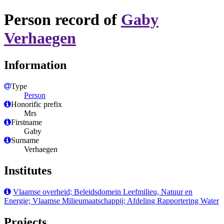
Person record of
Gaby
Verhaegen
Information
Type
Person
Honorific prefix
Mrs
Firstname
Gaby
Surname
Verhaegen
Institutes
Vlaamse overheid; Beleidsdomein Leefmilieu, Natuur en
Energie; Vlaamse Milieumaatschappij; Afdeling Rapportering Water
Projects