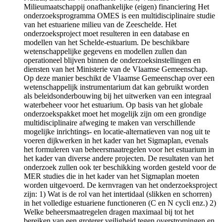
Milieumaatschappij onafhankelijke (eigen) financiering Het
onderzoeksprogramma OMES is een multidisciplinaire studie
van het estuariene milieu van de Zeeschelde. Het
onderzoeksproject moet resulteren in een database en
modellen van het Schelde-estuarium. De beschikbare
wetenschappelijke gegevens en modellen zullen dan
operationeel blijven binnen de onderzoeksinstellingen en
diensten van het Ministerie van de Vlaamse Gemeenschap.
Op deze manier beschikt de Vlaamse Gemeenschap over een
wetenschappelijk instrumentarium dat kan gebruikt worden
als beleidsonderbouwing bij het uitwerken van een integraal
waterbeheer voor het estuarium. Op basis van het globale
onderzoekspakket moet het mogelijk zijn om een grondige
multidisciplinaire afweging te maken van verschillende
mogelijke inrichtings- en locatie-alternatieven van nog uit te
voeren dijkwerken in het kader van het Sigmaplan, evenals
het formuleren van beheersmaatregelen voor het estuarium in
het kader van diverse andere projecten. De resultaten van het
onderzoek zullen ook ter beschikking worden gesteld voor de
MER studies die in het kader van het Sigmaplan moeten
worden uitgevoerd. De kernvragen van het onderzoeksproject
zijn: 1) Wat is de rol van het intertidaal (slikken en schorren)
in het volledige estuariene functioneren (C en N cycli enz.) 2)
Welke beheersmaatregelen dragen maximaal bij tot het
bereiken van een groterer veiligheid tegen overstromingen en