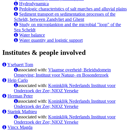
Hydrodynamica
Pedologic characteristics of salt marches and alluvial plains
Sediment transport en sedimentation processes of the
Scheldt, between Zandvliet and Ghent
Study on microplankton and the microbial "loop" of the
Sea Scheldt
Water balance
Water quantity and logistic support
Institutes & people involved
Ysebaert Tom
associated with:
Vlaamse overheid; Beleidsdomein
Omgeving; Instituut voor Natuur- en Bosonderzoek
Heip Carlo
associated with:
Koninklijk Nederlands Instituut voor
Onderzoek der Zee; NIOZ Yerseke
Herman Peter
associated with:
Koninklijk Nederlands Instituut voor
Onderzoek der Zee; NIOZ Yerseke
Starink Mathieu
associated with:
Koninklijk Nederlands Instituut voor
Onderzoek der Zee; NIOZ Yerseke
Vincx Magda