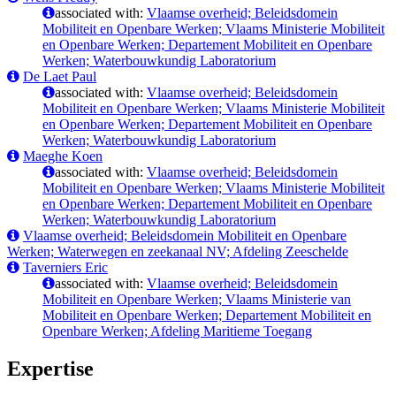
associated with:
Vlaamse overheid; Beleidsdomein
Mobiliteit en Openbare Werken; Vlaams Ministerie Mobiliteit
en Openbare Werken; Departement Mobiliteit en Openbare
Werken; Waterbouwkundig Laboratorium
De Laet Paul
associated with:
Vlaamse overheid; Beleidsdomein
Mobiliteit en Openbare Werken; Vlaams Ministerie Mobiliteit
en Openbare Werken; Departement Mobiliteit en Openbare
Werken; Waterbouwkundig Laboratorium
Maeghe Koen
associated with:
Vlaamse overheid; Beleidsdomein
Mobiliteit en Openbare Werken; Vlaams Ministerie Mobiliteit
en Openbare Werken; Departement Mobiliteit en Openbare
Werken; Waterbouwkundig Laboratorium
Vlaamse overheid; Beleidsdomein Mobiliteit en Openbare
Werken; Waterwegen en zeekanaal NV; Afdeling Zeeschelde
Taverniers Eric
associated with:
Vlaamse overheid; Beleidsdomein
Mobiliteit en Openbare Werken; Vlaams Ministerie van
Mobiliteit en Openbare Werken; Departement Mobiliteit en
Openbare Werken; Afdeling Maritieme Toegang
Expertise