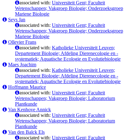
associated with:
Universiteit Gent; Faculteit
Wetenschappen; Vakgroep Biologie; Onderzoeksgroep
Mariene Biologie
Seys Jan
associated with:
Universiteit Gent; Faculteit
Wetenschappen; Vakgroep Biologie; Onderzoeksgroep
Mariene Biologie
Ollevier Frans
associated with:
Katholieke Universiteit Leuven;
Departement Biologie; Afdeling Dierenecologie en -
systematiek; Aquatische Ecologie en Evolutiebiologie
Maes Joachim
associated with:
Katholieke Universiteit Leuven;
Departement Biologie; Afdeling Dierenecologie en -
systematiek; Aquatische Ecologie en Evolutiebiologie
Hoffmann Maurice
associated with:
Universiteit Gent; Faculteit
Wetenschappen; Vakgroep Biologie; Laboratorium
Plantkunde
Van Kenhove Annick
associated with:
Universiteit Gent; Faculteit
Wetenschappen; Vakgroep Biologie; Laboratorium
Plantkunde
Van den Balck Els
associated with:
Universiteit Gent; Faculteit