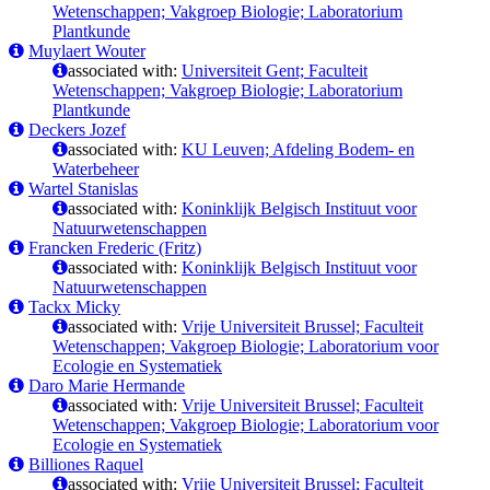
Wetenschappen; Vakgroep Biologie; Laboratorium
Plantkunde
Muylaert Wouter
associated with:
Universiteit Gent; Faculteit
Wetenschappen; Vakgroep Biologie; Laboratorium
Plantkunde
Deckers Jozef
associated with:
KU Leuven; Afdeling Bodem- en
Waterbeheer
Wartel Stanislas
associated with:
Koninklijk Belgisch Instituut voor
Natuurwetenschappen
Francken Frederic (Fritz)
associated with:
Koninklijk Belgisch Instituut voor
Natuurwetenschappen
Tackx Micky
associated with:
Vrije Universiteit Brussel; Faculteit
Wetenschappen; Vakgroep Biologie; Laboratorium voor
Ecologie en Systematiek
Daro Marie Hermande
associated with:
Vrije Universiteit Brussel; Faculteit
Wetenschappen; Vakgroep Biologie; Laboratorium voor
Ecologie en Systematiek
Billiones Raquel
associated with:
Vrije Universiteit Brussel; Faculteit