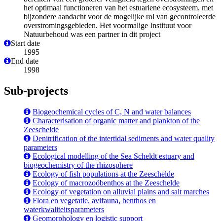
het optimaal functioneren van het estuariene ecosysteem, met
bijzondere aandacht voor de mogelijke rol van gecontroleerde
overstromingsgebieden. Het voormalige Instituut voor
Natuurbehoud was een partner in dit project
Start date
1995
End date
1998
Sub-projects
Biogeochemical cycles of C, N and water balances
Characterisation of organic matter and plankton of the
Zeeschelde
Denitrification of the intertidal sediments and water quality
parameters
Ecological modelling of the Sea Scheldt estuary and
biogeochemistry of the rhizosphere
Ecology of fish populations at the Zeeschelde
Ecology of macrozoöbenthos at the Zeeschelde
Ecology of vegetation on alluvial plains and salt marches
Flora en vegetatie, avifauna, benthos en
waterkwaliteitsparameters
Geomorphology en logistic support