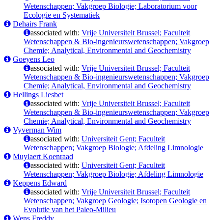
Wetenschappen; Vakgroep Biologie; Laboratorium voor
Ecologie en Systematiek
Dehairs Frank
associated with:
Vrije Universiteit Brussel; Faculteit
Wetenschappen & Bio-ingenieurswetenschappen; Vakgroep
Chemie; Analytical, Environmental and Geochemistry
Goeyens Leo
associated with:
Vrije Universiteit Brussel; Faculteit
Wetenschappen & Bio-ingenieurswetenschappen; Vakgroep
Chemie; Analytical, Environmental and Geochemistry
Hellings Liesbet
associated with:
Vrije Universiteit Brussel; Faculteit
Wetenschappen & Bio-ingenieurswetenschappen; Vakgroep
Chemie; Analytical, Environmental and Geochemistry
Vyverman Wim
associated with:
Universiteit Gent; Faculteit
Wetenschappen; Vakgroep Biologie; Afdeling Limnologie
Muylaert Koenraad
associated with:
Universiteit Gent; Faculteit
Wetenschappen; Vakgroep Biologie; Afdeling Limnologie
Keppens Edward
associated with:
Vrije Universiteit Brussel; Faculteit
Wetenschappen; Vakgroep Geologie; Isotopen Geologie en
Evolutie van het Paleo-Milieu
Wens Freddy