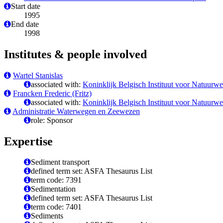
Start date
1995
End date
1998
Institutes & people involved
Wartel Stanislas
associated with:
Koninklijk Belgisch Instituut voor Natuur
Francken Frederic (Fritz)
associated with:
Koninklijk Belgisch Instituut voor Natuur
Administratie Waterwegen en Zeewezen
role: Sponsor
Expertise
Sediment transport
defined term set: ASFA Thesaurus List
term code: 7391
Sedimentation
defined term set: ASFA Thesaurus List
term code: 7401
Sediments