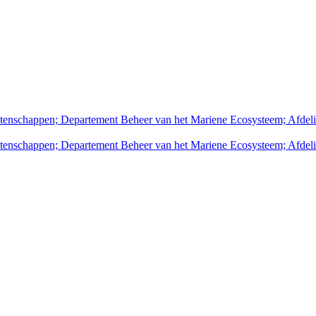
wetenschappen; Departement Beheer van het Mariene Ecosysteem; Afdel
wetenschappen; Departement Beheer van het Mariene Ecosysteem; Afdel