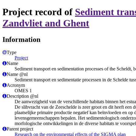
Project record of
Sediment trans
Zandvliet and Ghent
Information
Type
Project
Name
Sediment transport en sedimentation processes of the Scheldt,
Name @nl
Sediment transport en sedimentatie processen in de Schelde tus
Acronym
OMES 1
Description @nl
De aanwezigheid van de verschillende habitats binnen het estu
De slibvracht van de Zeeschelde is zeer groot en dit heeft een 
plaatselijke primaire productie negatief kan beïnvloeden en op 
levensgemeenschappen bepalen. Het sedimentologisch onderzoek 
morfologische ontwikkelingen in de diverse habitats te voorspel
Parent project
Research on the environmental effects of the SIGMA plan