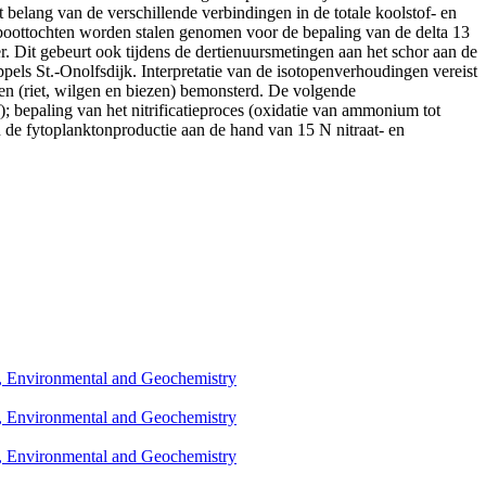
t belang van de verschillende verbindingen in de totale koolstof- en
boottochten worden stalen genomen voor de bepaling van de delta 13
er. Dit gebeurt ook tijdens de dertienuursmetingen aan het schor aan de
els St.-Onolfsdijk. Interpretatie van de isotopenverhoudingen vereist
ten (riet, wilgen en biezen) bemonsterd. De volgende
); bepaling van het nitrificatieproces (oxidatie van ammonium tot
an de fytoplanktonproductie aan de hand van 15 N nitraat- en
l, Environmental and Geochemistry
l, Environmental and Geochemistry
l, Environmental and Geochemistry