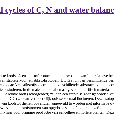
 cycles of C, N and water balanc
ste koolstof- en stikstofbronnen en het inschatten van hun relatieve be
n stabiele kool- en stikstofisotopen. Dit gaat uit van verschillende v
 koolstof- en stikstofisotopen in de verschillende substraten van het ec
l te bestuderen. In de mate dat lokaal en aangevoerd detritisch materiaa
. De lokale bron (schorgebied) zal aan een sterke seizoensgebonden vari
l en in DIC) zal dan vermoedelijk ook seizoenaal fluctueren. Deze isot
van koolstof dienen bovendien aangevuld te worden met informatie ove
rwerven in de stofstromen van opgeloste stikstofhoudende verbindingen
elijk zijn voor primaire productie van eencellige en hogere planten. De