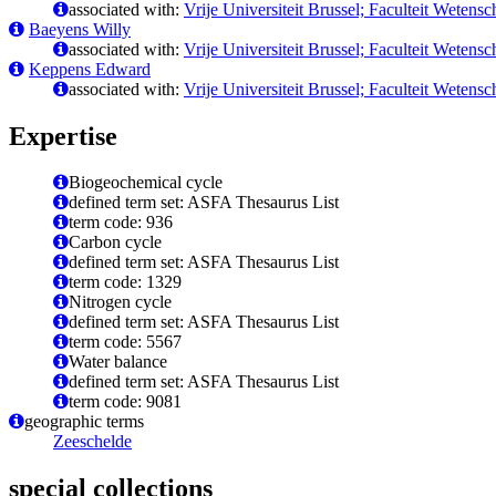
associated with:
Vrije Universiteit Brussel; Faculteit Wete
Baeyens Willy
associated with:
Vrije Universiteit Brussel; Faculteit Wete
Keppens Edward
associated with:
Vrije Universiteit Brussel; Faculteit Wete
Expertise
Biogeochemical cycle
defined term set: ASFA Thesaurus List
term code: 936
Carbon cycle
defined term set: ASFA Thesaurus List
term code: 1329
Nitrogen cycle
defined term set: ASFA Thesaurus List
term code: 5567
Water balance
defined term set: ASFA Thesaurus List
term code: 9081
geographic terms
Zeeschelde
special collections