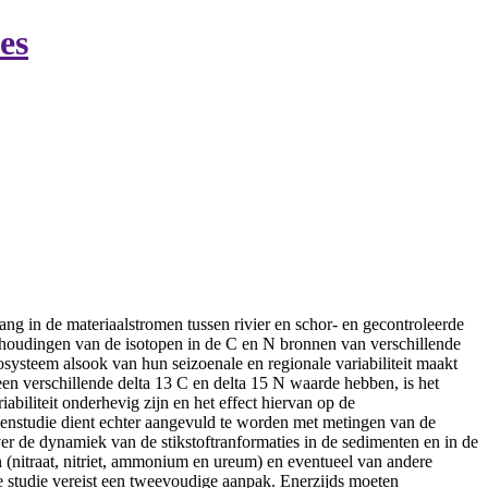
es
lang in de materiaalstromen tussen rivier en schor- en gecontroleerde
erhoudingen van de isotopen in de C en N bronnen van verschillende
osysteem alsook van hun seizoenale en regionale variabiliteit maakt
l een verschillende delta 13 C en delta 15 N waarde hebben, is het
abiliteit onderhevig zijn en het effect hiervan op de
openstudie dient echter aangevuld te worden met metingen van de
r de dynamiek van de stikstoftranformaties in de sedimenten en in de
 (nitraat, nitriet, ammonium en ureum) en eventueel van andere
ze studie vereist een tweevoudige aanpak. Enerzijds moeten