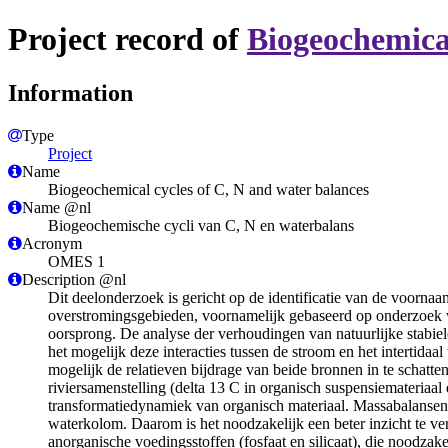
Project record of
Biogeochemical
Information
Type
Project
Name
Biogeochemical cycles of C, N and water balances
Name @nl
Biogeochemische cycli van C, N en waterbalans
Acronym
OMES 1
Description @nl
Dit deelonderzoek is gericht op de identificatie van de voornaam
overstromingsgebieden, voornamelijk gebaseerd op onderzoek va
oorsprong. De analyse der verhoudingen van natuurlijke stabiele
het mogelijk deze interacties tussen de stroom en het intertidaa
mogelijk de relatieven bijdrage van beide bronnen in te schatten
riviersamenstelling (delta 13 C in organisch suspensiemateriaa
transformatiedynamiek van organisch materiaal. Massabalansen 
waterkolom. Daarom is het noodzakelijk een beter inzicht te ve
anorganische voedingsstoffen (fosfaat en silicaat), die noodzak