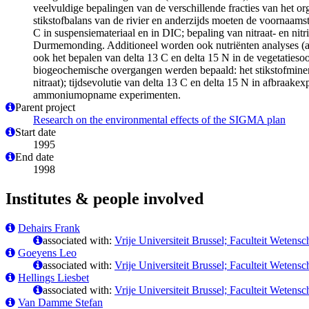
veelvuldige bepalingen van de verschillende fracties van het org
stikstofbalans van de rivier en anderzijds moeten de voornaa
C in suspensiemateriaal en in DIC; bepaling van nitraat- en nit
Durmemonding. Additioneel worden ook nutriënten analyses (ammo
ook het bepalen van delta 13 C en delta 15 N in de vegetatieso
biogeochemische overgangen werden bepaald: het stikstofminerali
nitraat); tijdsevolutie van delta 13 C en delta 15 N in afbraak
ammoniumopname experimenten.
Parent project
Research on the environmental effects of the SIGMA plan
Start date
1995
End date
1998
Institutes & people involved
Dehairs Frank
associated with:
Vrije Universiteit Brussel; Faculteit Wete
Goeyens Leo
associated with:
Vrije Universiteit Brussel; Faculteit Wete
Hellings Liesbet
associated with:
Vrije Universiteit Brussel; Faculteit Wete
Van Damme Stefan