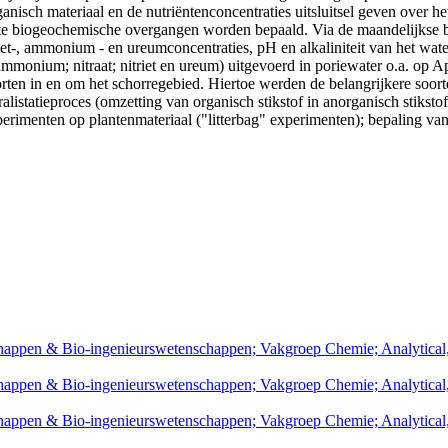
anisch materiaal en de nutriëntenconcentraties uitsluitsel geven over he
mste biogeochemische overgangen worden bepaald. Via de maandelijkse 
riet-, ammonium - en ureumconcentraties, pH en alkaliniteit van het wat
nium; nitraat; nitriet en ureum) uitgevoerd in poriewater o.a. op App
orten in en om het schorregebied. Hiertoe werden de belangrijkere soor
statieproces (omzetting van organisch stikstof in anorganisch stikstof
experimenten op plantenmateriaal ("litterbag" experimenten); bepaling v
nschappen & Bio-ingenieurswetenschappen; Vakgroep Chemie; Analytica
nschappen & Bio-ingenieurswetenschappen; Vakgroep Chemie; Analytica
nschappen & Bio-ingenieurswetenschappen; Vakgroep Chemie; Analytica