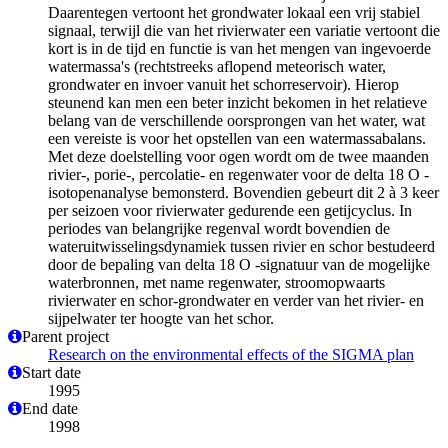
Daarentegen vertoont het grondwater lokaal een vrij stabiel
signaal, terwijl die van het rivierwater een variatie vertoont die
kort is in de tijd en functie is van het mengen van ingevoerde
watermassa's (rechtstreeks aflopend meteorisch water,
grondwater en invoer vanuit het schorreservoir). Hierop
steunend kan men een beter inzicht bekomen in het relatieve
belang van de verschillende oorsprongen van het water, wat
een vereiste is voor het opstellen van een watermassabalans.
Met deze doelstelling voor ogen wordt om de twee maanden
rivier-, porie-, percolatie- en regenwater voor de delta 18 O -
isotopenanalyse bemonsterd. Bovendien gebeurt dit 2 à 3 keer
per seizoen voor rivierwater gedurende een getijcyclus. In
periodes van belangrijke regenval wordt bovendien de
wateruitwisselingsdynamiek tussen rivier en schor bestudeerd
door de bepaling van delta 18 O -signatuur van de mogelijke
waterbronnen, met name regenwater, stroomopwaarts
rivierwater en schor-grondwater en verder van het rivier- en
sijpelwater ter hoogte van het schor.
Parent project
Research on the environmental effects of the SIGMA plan
Start date
1995
End date
1998