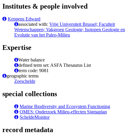
Institutes & people involved
Keppens Edward
associated with:
Vrije Universiteit Brussel; Faculteit
Wetenschappen; Vakgroep Geologie; Isotopen Geologie en
Evolutie van het Paleo-Milieu
Expertise
Water balance
defined term set: ASFA Thesaurus List
term code: 9081
geographic terms
Zeeschelde
special collections
Marine Biodiversity and Ecosystem Functioning
OMES: Onderzoek Milieu-effecten Sigmaplan
ScheldeMonitor
record metadata