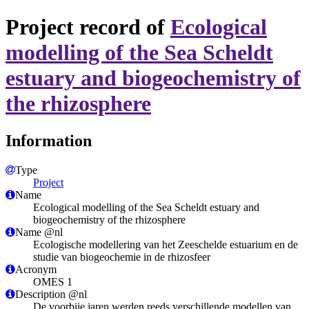
Project record of
Ecological
modelling of the Sea Scheldt
estuary and biogeochemistry of
the rhizosphere
Information
Type
Project
Name
Ecological modelling of the Sea Scheldt estuary and
biogeochemistry of the rhizosphere
Name @nl
Ecologische modellering van het Zeeschelde estuarium en de
studie van biogeochemie in de rhizosfeer
Acronym
OMES 1
Description @nl
De voorbije jaren werden reeds verschillende modellen van