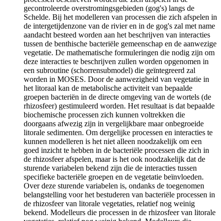
gecontroleerde overstromingsgebieden (gog's) langs de
Schelde. Bij het modelleren van processen die zich afspelen in
de intergetijdenzone van de rivier en in de gog's zal met name
aandacht besteed worden aan het beschrijven van interacties
tussen de benthische bacteriële gemeenschap en de aanwezige
vegetatie. De mathematische formuleringen die nodig zijn om
deze interacties te beschrijven zullen worden opgenomen in
een subroutine (schorrensubmodel) die geïntegreerd zal
worden in MOSES. Door de aanwezigheid van vegetatie in
het litoraal kan de metabolische activiteit van bepaalde
groepen bacteriën in de directe omgeving van de wortels (de
rhizosfeer) gestimuleerd worden. Het resultaat is dat bepaalde
biochemische processen zich kunnen voltrekken die
doorgaans afwezig zijn in vergelijkbare maar onbegroeide
litorale sedimenten. Om dergelijke processen en interacties te
kunnen modelleren is het niet alleen noodzakelijk om een
goed inzicht te hebben in de bacteriële processen die zich in
de rhizosfeer afspelen, maar is het ook noodzakelijk dat de
sturende variabelen bekend zijn die de interacties tussen
specifieke bacteriële groepen en de vegetatie beïnvloeden.
Over deze sturende variabelen is, ondanks de toegenomen
belangstelling voor het bestuderen van bacteriële processen in
de rhizosfeer van litorale vegetaties, relatief nog weinig
bekend. Modelleurs die processen in de rhizosfeer van litorale