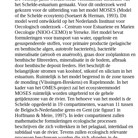
het Schelde-estuarium gemaakt. Voor dit onderzoek werd
gekozen voor de uitbreiding van het model MOSES (Model
of the Schelde ecosytem) (Soetaert & Herman, 1993). Dit
model werd ontwikkeld op het Nederlands Instituut voor
Oecologisch onderzoek - Centrum voor Estuariene en Marien
Oecologie (NIOO-CEMO) te Yerseke. Het model bevat
formuleringen voor transport van water, opgeloste en
gesuspendeerde stoffen, voor primaire productie (pelagische
en benthische algen, autotrofe bacterieën), bacteriële
mineralisatie (aëroob en anaëroob), graas door zoöplankton en
benthische filtreerders, mineralisatie in de bodem, afbraak
door benthische deposit feeders. Het beschrijft de
belangrijkste stromen van koolstof, stikstof en silicium in het
estuarium. Ruimtelijk is het model begrensd in de zone tussen
de monding (Vlissingen-Breskens) en Rupelmonde. In het
kader van het OMES-project zal het ecosysteemmodel
MOSES ruimtelijk worden uitgebreid tot de gehele
getijdenzone van de rivier. Ten behoeve van het model is de
Schelde opgedeeld in 19 compartimenten, waarvan 11 tussen
de Belgisch-Nederlandse grens en Gent (zie figuur1 in
Hoffmann & Meire, 1997). In ieder compartiment zullen
mathematische formuleringen ecologische processen
beschrijven die zich voltrekken in het pelagiaal, intertidaal en
subtidaal van de rivier. Tevens zullen ecologisch relevante
processen beschreven worden die zich afspelen in de