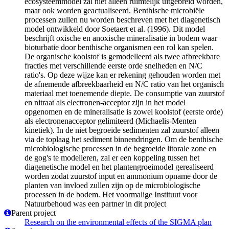
ecosysteemmodel zal niet alleen ruimtelijk uitgebreid worden,
maar ook worden geactualiseerd. Benthische microbiële
processen zullen nu worden beschreven met het diagenetisch
model ontwikkeld door Soetaert et al. (1996). Dit model
beschrijft oxische en anoxische mineralisatie in bodem waar
bioturbatie door benthische organismen een rol kan spelen.
De organische koolstof is gemodelleerd als twee afbreekbare
fracties met verschillende eerste orde snelheden en N/C
ratio's. Op deze wijze kan er rekening gehouden worden met
de afnemende afbreekbaarheid en N/C ratio van het organisch
materiaal met toenemende diepte. De consumptie van zuurstof
en nitraat als electronen-acceptor zijn in het model
opgenomen en de mineralisatie is zowel koolstof (eerste orde)
als electronenacceptor gelimiteerd (Michaelis-Menten
kinetiek). In de niet begroeide sedimenten zal zuurstof alleen
via de toplaag het sediment binnendringen. Om de benthische
microbiologische processen in de begroeide litorale zone en
de gog's te modelleren, zal er een koppeling tussen het
diagenetische model en het plantengroeimodel gerealiseerd
worden zodat zuurstof input en ammonium opname door de
planten van invloed zullen zijn op de microbiologische
processen in de bodem. Het voormalige Instituut voor
Natuurbehoud was een partner in dit project
Parent project
Research on the environmental effects of the SIGMA plan