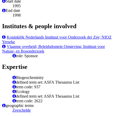
Start date
1995
End date
1998
Institutes & people involved
Koninklijk Nederlands Instituut voor Onderzoek der Zee; NIOZ
Yerseke
Vlaamse overheid; Beleidsdomein Omgeving; Instituut voor
Natuur- en Bosonderzoek
role: Sponsor
Expertise
Biogeochemistry
defined term set: ASFA Thesaurus List
term code: 937
Ecology
defined term set: ASFA Thesaurus List
term code: 2622
geographic terms
Zeeschelde