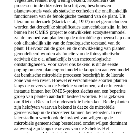
vegetaties, relatief nog weinig bekend. Modelleurs die
processen in de rhizosfeer beschrijven, beschouwen
plantenwortels vaak als statische eenheden die onafhankelijk
functioneren van de fenologische toestand van de plant. Uit
literatuuronderzoek (Starick et al., 1997) moet geconcludeerd
worden dat dergelijke simplificaties aanvechtbaar zijn. In het
binnen het OMES-project te ontwikkelen ecosysteemmodel
zal de invloed van planten op de microbiële gemeenschap dan
ook afhankelijk zijn van de fenologische toestand van de
plant. Hiervoor zal de groei en de ontwikkeling van planten
gemodelleerd worden als functie van de fotosynthetische
activiteit die o.a. afhankelijk is van meteorologische
omstandigheden. Voor zover ons bekend is dit de eerste
poging om een plantengroeimodel te koppelen aan een model
dat benthische microbiële processen beschrijft in de litorale
zone van een rivier. Hoewel er verschillende soorten planten
langs de oevers van de Schelde voorkomen, zal er in eerste
instantie binnen het OMES-project slechts aan een beperkte
groep van planten aandacht besteed worden. Er is gekozen
om Riet en Bies in het onderzoek te betrekken. Beide planten
zijn helofyten waarvan bekend is dat ze de microbiële
gemeenschap in de rhizosfeer kunnen beïnvloeden. In een
later stadium wordt ook de invloed van wilgen op de
microbiële gemeenschap bestudeerd omdat wilgen dominant
aanwezig zijn langs de oevers van de Schelde. Het